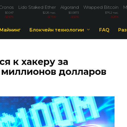
Cronos
Lido Staked Ether
Algorand
Wrapped Bitcoin
M
$0.047
$2.26 тыс.
$0.0873
$76.2 тыс.
-12.50%
-3.76%
-3.50%
-3.26%
Майнинг
Блокчейн технологии
FAQ
Раз
ся к хакеру за
0 миллионов долларов