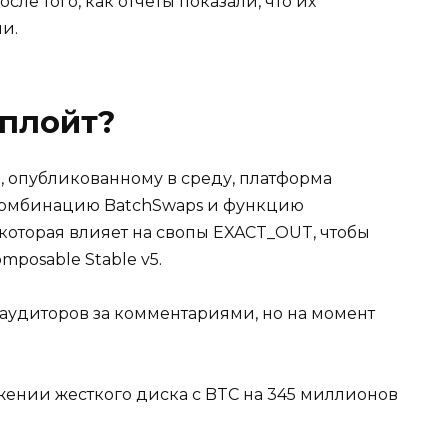
ле того, как отчеты показали, что их
и.
сплойт?
а, опубликованному в среду, платформа
 комбинацию BatchSwaps и функцию
которая влияет на свопы EXACT_OUT, чтобы
mposable Stable v5.
 аудиторов за комментариями, но на момент
жении жесткого диска с BTC на 345 миллионов