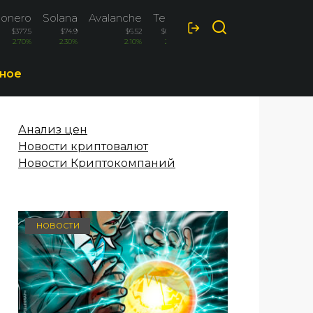
onero
Solana
Avalanche
Tezos
$377.5
$74.9
$6.52
$0.204
2.70%
2.30%
2.10%
2.10%
ное
Анализ цен
Новости криптовалют
Новости Криптокомпаний
НОВОСТИ