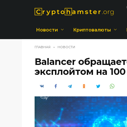
Перейти
к
содержанию
Новости
Криптовалюты
ГЛАВНАЯ
»
НОВОСТИ
Balancer обращает
эксплойтом на 10