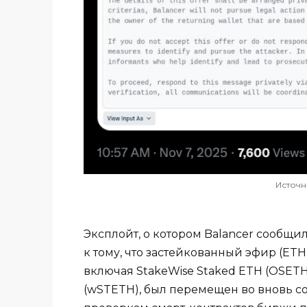
Источн
Эксплойт, о котором Balancer сообщи
к тому, что застейкованный эфир (ET
включая StakeWise Staked ETH (OSETH
(wSTETH), был перемещен во вновь с