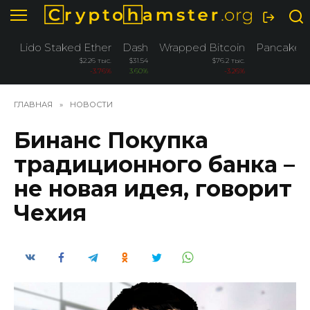
Перейти
к
содержанию
Lido Staked Ether
Dash
Wrapped Bitcoin
PancakeS
$2.26 тыс.
$31.54
$76.2 тыс.
-3.76%
3.60%
-3.26%
ГЛАВНАЯ
»
НОВОСТИ
Бинанс Покупка
традиционного банка –
не новая идея, говорит
Чехия