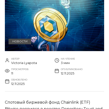
НОВОСТИ
АВТОР
НА ЧТЕНИЕ
Victoria Lyapota
3 мин
ПРОСМОТРОВ
ОПУБЛИКОВАНО
11
12.11.2025
ОБНОВЛЕНО
12.11.2025
Спотовый биржевой фонд Chainlink (ETF)
Bitwise появился в реестре Depository Trust and