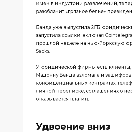
имен в индустрии развлечений, тепер
разоблачит «грязное белье» президе
Банда уже выпустила 2ГБ юридически
запустила ссылки, включая Cointelegr
прошлой неделе на нью-йоркскую юр
Sacks.
У юридической фирмы есть клиенты, 
Мадонну.Банда взломала и зашифрова
конфиденциальных контрактах, телеф
личной переписке, соглашениях о н
отказывается платить.
Удвоение вниз