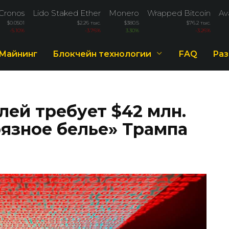
Cronos
Lido Staked Ether
Monero
Wrapped Bitcoin
Av
$0.0501
$2.26 тыс.
$380.5
$76.2 тыс.
-5.10%
-3.76%
3.30%
-3.26%
Майнинг
Блокчейн технологии
FAQ
Раз
ей требует $42 млн.
рязное белье» Трампа