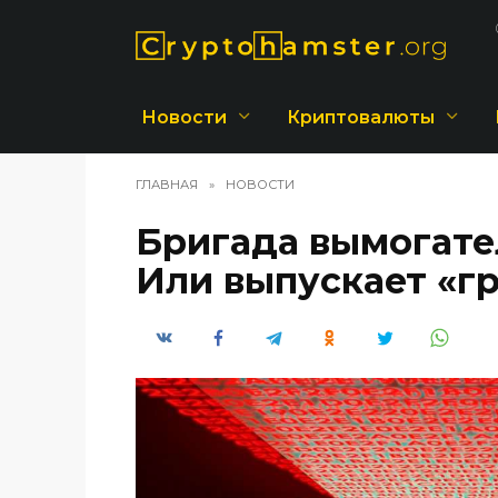
Перейти
к
содержанию
Новости
Криптовалюты
ГЛАВНАЯ
»
НОВОСТИ
Бригада вымогател
Или выпускает «г