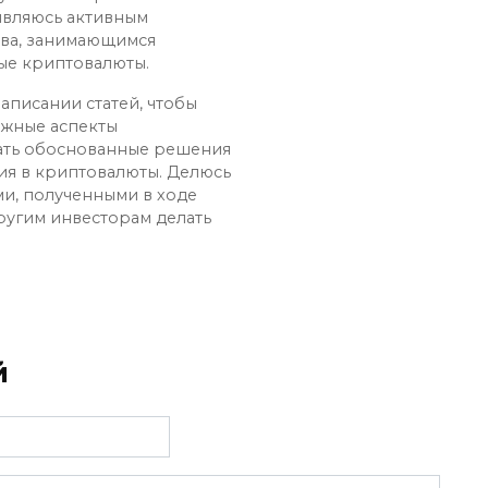
 являюсь активным
ва, занимающимся
ые криптовалюты.
аписании статей, чтобы
ожные аспекты
ать обоснованные решения
ия в криптовалюты. Делюсь
и, полученными в ходе
ругим инвесторам делать
й