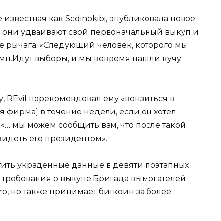
е известная как Sodinokibi, опубликовала новое
то они удваивают свой первоначальный выкуп и
ве рычага: «Следующий человек, которого мы
амп.Идут выборы, и мы вовремя нашли кучу
, REvil порекомендовал ему «вонзиться в
 фирма) в течение недели, если он хотел
 «… мы можем сообщить вам, что после такой
видеть его президентом».
ть украденные данные в девяти поэтапных
х требования о выкупе.Бригада вымогателей
ro, но также принимает биткоин за более