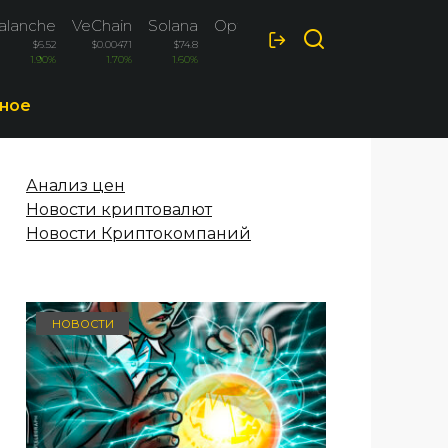
alanche
VeChain
Solana
Optimism
$6.52
$0.00471
$74.8
$0.0873
1.90%
1.70%
1.60%
-1.50%
ное
Анализ цен
Новости криптовалют
Новости Криптокомпаний
НОВОСТИ