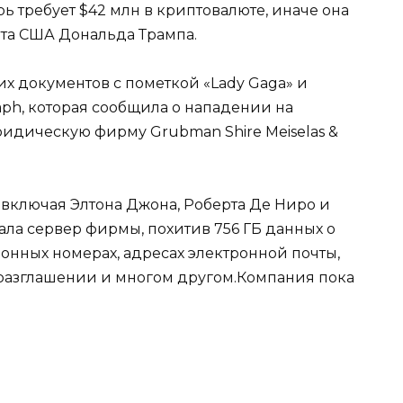
ь требует $42 млн в криптовалюте, иначе она
нта США Дональда Трампа.
х документов с пометкой «Lady Gaga» и
aph, которая сообщила о нападении на
идическую фирму Grubman Shire Meiselas &
включая Элтона Джона, Роберта Де Ниро и
ла сервер фирмы, похитив 756 ГБ данных о
онных номерах, адресах электронной почты,
еразглашении и многом другом.Компания пока