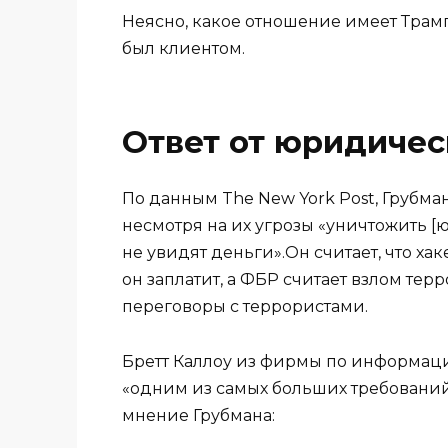
Неясно, какое отношение имеет Трамп 
был клиентом.
Ответ от юридиче
По данным The New York Post, Грубма
несмотря на их угрозы «уничтожить [
не увидят деньги».Он считает, что ха
он заплатит, а ФБР считает взлом те
переговоры с террористами.
Бретт Каллоу из фирмы по информаци
«одним из самых больших требований
мнение Грубмана: