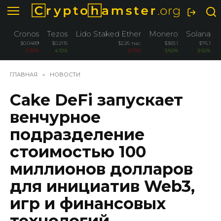
Перейти
к
содержанию
Cronos
Tezos
Lido Staked Ether
Monero
Solana
$0.0489
$0.2115
$2.26 тыс.
$383.1
$76.1
-7.30%
4.10%
-3.76%
3.60%
3.60%
ГЛАВНАЯ
»
НОВОСТИ
Cake DeFi запускает
венчурное
подразделение
стоимостью 100
миллионов долларов
для инициатив Web3,
игр и финансовых
технологий