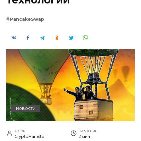
PancakeSwap
НОВОСТИ
АВТОР
НА ЧТЕНИЕ
CryptoHamster
2 мин