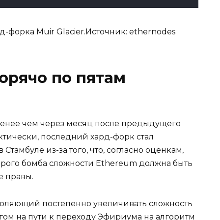
д-форка Muir Glacier.Источник: ethernodes
орячо по пятам
 менее чем через месяц после предыдущего
ктически, последний хард-форк стал
Стамбуле из-за того, что, согласно оценкам,
торого бомба сложности Ethereum должна быть
е правы.
зволяющий постепенно увеличивать сложность
агом на пути к переходу Эфириума на алгоритм