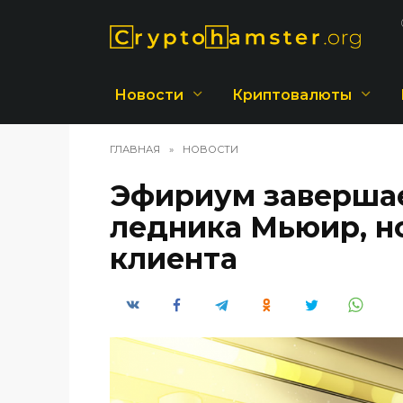
Перейти
к
содержанию
Новости
Криптовалюты
ГЛАВНАЯ
»
НОВОСТИ
Эфириум заверша
ледника Мьюир, н
клиента