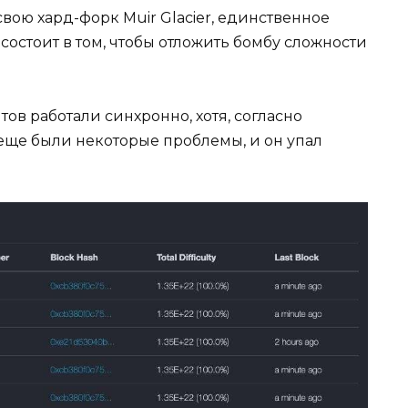
вою хард-форк Muir Glacier, единственное
остоит в том, чтобы отложить бомбу сложности
ов работали синхронно, хотя, согласно
е еще были некоторые проблемы, и он упал