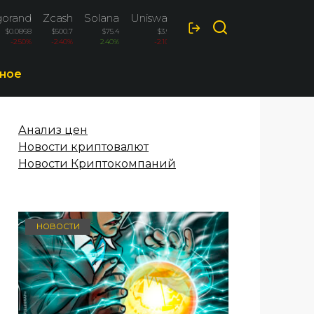
gorand
Zcash
Solana
Uniswap
$0.0868
$500.7
$75.4
$3.96
-2.50%
-2.40%
2.40%
-2.10%
ное
Анализ цен
Новости криптовалют
Новости Криптокомпаний
НОВОСТИ