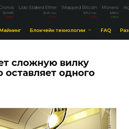
Cronos
Lido Staked Ether
Wrapped Bitcoin
Monero
Al
$0.0486
$2.26 тыс.
$76.2 тыс.
$380.6
-8.90%
-3.76%
-3.26%
2.90%
Майнинг
Блокчейн технологии
FAQ
Раз
ет сложную вилку
о оставляет одного