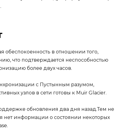
.
т
я обеспокоенность в отношении того,
ению, что подтверждается неспособностью
онизацию более двух часов.
нхронизации с Пустынным разумом,
ивных узлов в сети готовы к Muir Glacier.
поддержке обновления два дня назад.Тем не
мя нет информации о состоянии некоторых
se.