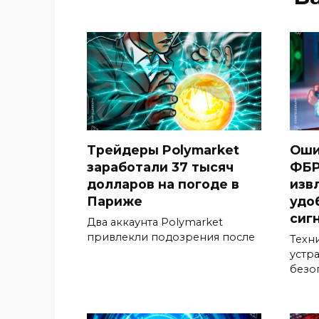
Трейдеры Polymarket
Оши
заработали 37 тысяч
ФБР
долларов на погоде в
изв
Париже
удо
сиг
Два аккаунта Polymarket
привлекли подозрения после
Техн
устр
безо