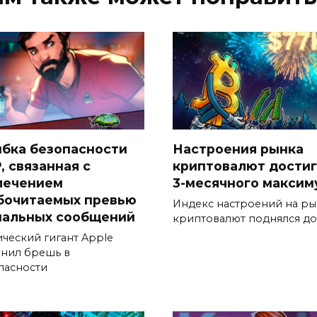
бка безопасности
Настроения рынка
, связанная с
криптовалют дости
лечением
3-месячного максим
бочитаемых превью
Индекс настроений на р
нальных сообщений
криптовалют поднялся до
ический гигант Apple
анил брешь в
пасности