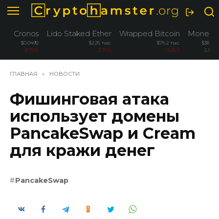
Перейти
к
содержанию
Cronos
Lido Staked Ether
Wrapped Bitcoin
Monero
$0.0492
$2.26 тыс.
$76.2 тыс.
$384.4
-8.70%
-3.76%
-3.26%
3.10%
ГЛАВНАЯ
»
НОВОСТИ
Фишинговая атака
использует домены
PancakeSwap и Cream
для кражи денег
PancakeSwap