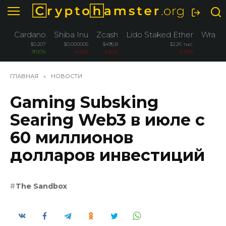
Перейти
к
содержанию
Cardano
Shiba Inu
Zcash
Lido Staked Ether
Wrapp
$0.207
$0.000005
$495.8
$2.26 тыс.
9.00%
-4.50%
-4.20%
-3.76%
ГЛАВНАЯ
»
НОВОСТИ
Gaming Subsking
Searing Web3 в июле с
60 миллионов
долларов инвестиций
The Sandbox