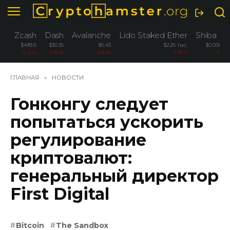
Перейти
к
содержанию
Zcash
Dash
Avalanche
Lido Staked Ether
Shiba In
$493.6
$30.35
$6.43
$2.26 тыс.
$0.00000
-5.30%
-3.90%
-3.80%
-3.76%
-3.60
ГЛАВНАЯ
»
НОВОСТИ
Гонконгу следует
попытаться ускорить
регулирование
криптовалют:
генеральный директор
First Digital
Bitcoin
The Sandbox