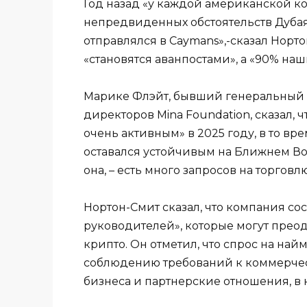
Год назад «у каждой американской к
непредвиденных обстоятельств Дуба
отправлялся в Caymans»,-сказал Норт
«становятся аванпостами», а «90% на
Марике Флэйт, бывший генеральный д
директоров Mina Foundation, сказал,
очень активным» в 2025 году, в то вр
оставался устойчивым на Ближнем Вост
она, – есть много запросов на торгов
Нортон-Смит сказал, что компания со
руководителей», которые могут прео
крипто. Он отметил, что спрос на на
соблюдению требований к коммерческ
бизнеса и партнерские отношения, в