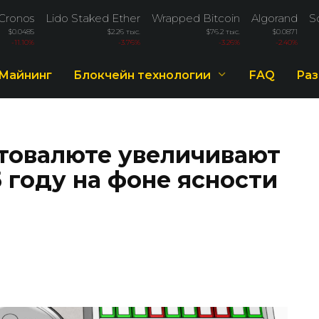
Cronos
Lido Staked Ether
Wrapped Bitcoin
Algorand
S
$0.0485
$2.26 тыс.
$76.2 тыс.
$0.0871
-11.10%
-3.76%
-3.26%
-2.40%
Майнинг
Блокчейн технологии
FAQ
Раз
товалюте увеличивают
 году на фоне ясности