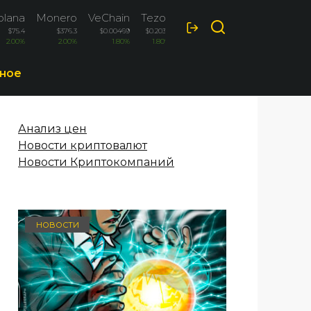
olana
Monero
VeChain
Tezos
$75.4
$376.3
$0.00469
$0.2034
2.00%
2.00%
1.80%
1.80%
ное
Анализ цен
Новости криптовалют
Новости Криптокомпаний
НОВОСТИ