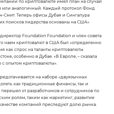
омпании по криптовалюте имел план на случай
я или аналогичный. Каждый протокол Фонд
он-Смит. Теперь офисы Дубая и Сингапура
ших поисков лидерства основаны на США».
иректор Foundation Foundation и член совета
 что наем криптовалют в США был «определенно
емя как спрос на таланты криптовалюты
оке, особенно в Дубае. «В Европе, – сказала
лю с опытом криптовалюты».
средотачивается на наборе «двуязычных
долеть как традиционные финансы, так и
йм перешел от разработчиков и сотрудников по
им ролям, таким как маркетинг, развитие
 качестве компаний преследуют долю рынка.