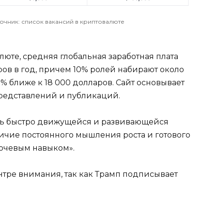
точник: список вакансий в криптовалюте
люте, средняя глобальная заработная плата
ров в год, причем 10% ролей набирают около
0% ближе к 18 000 долларов. Сайт основывает
редставлений и публикаций.
нь быстро движущейся и развивающейся
аличие постоянного мышления роста и готового
лючевым навыком».
ентре внимания, так как Трамп подписывает