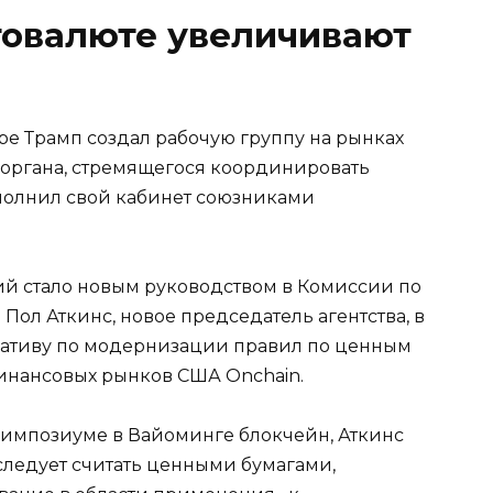
товалюте увеличивают
ре Трамп создал рабочую группу на рынках
 органа, стремящегося координировать
полнил свой кабинет союзниками
й стало новым руководством в Комиссии по
Пол Аткинс, новое председатель агентства, в
циативу по модернизации правил по ценным
нансовых рынков США Onchain.
 симпозиуме в Вайоминге блокчейн, Аткинс
 следует считать ценными бумагами,