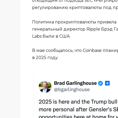
отходящим от подхода SEC «Регулиро
регулированию криптовалюты под п
Политика прокриптовалюты привела к
генеральный директор Ripple Брэд Га
Labs были в США.
В мае сообщалось, что Coinbase план
в 2025 году.