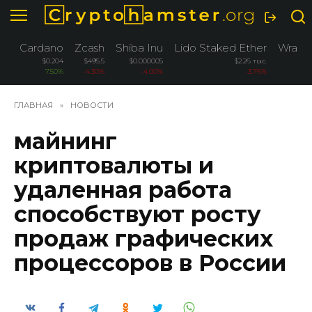
Перейти
к
содержанию
Cardano
Zcash
Shiba Inu
Lido Staked Ether
Wrapp
$0.204
$495.5
$0.000005
$2.26 тыс.
7.50%
-4.30%
-4.00%
-3.76%
ГЛАВНАЯ
»
НОВОСТИ
майнинг
криптовалюты и
удаленная работа
способствуют росту
продаж графических
процессоров в России