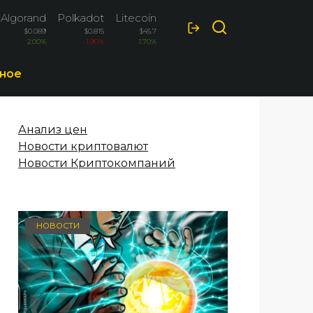
Algorand
Polkadot
Litecoin
Optimism
$0.089
$0.815
$45.7
$0.0887
2.00%
-1.90%
1.70%
1.70%
ное
Анализ цен
Новости криптовалют
Новости Криптокомпаний
НОВОСТИ