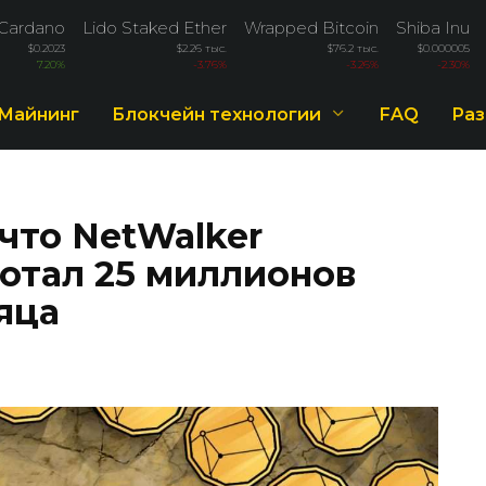
Cardano
Lido Staked Ether
Wrapped Bitcoin
Shiba Inu
$0.2023
$2.26 тыс.
$76.2 тыс.
$0.000005
7.20%
-3.76%
-3.26%
-2.30%
Майнинг
Блокчейн технологии
FAQ
Раз
что NetWalker
отал 25 миллионов
яца