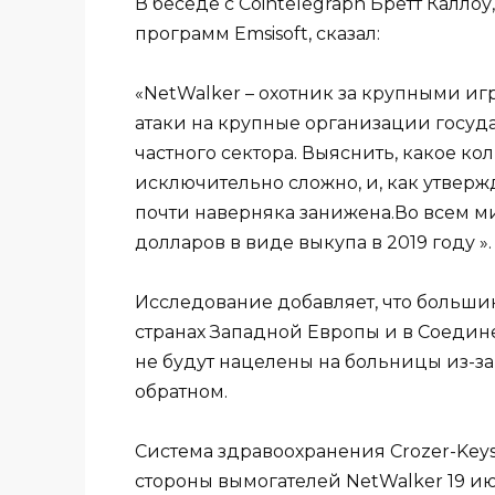
В беседе с Cointelegraph Бретт Калло
программ Emsisoft, сказал:
«NetWalker – охотник за крупными и
атаки на крупные организации госуда
частного сектора. Выяснить, какое к
исключительно сложно, и, как утверж
почти наверняка занижена.Во всем м
долларов в виде выкупа в 2019 году ».
Исследование добавляет, что больши
странах Западной Европы и в Соедине
не будут нацелены на больницы из-за
обратном.
Система здравоохранения Crozer-Keys
стороны вымогателей NetWalker 19 и