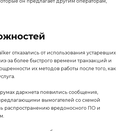
оторые он предлагает другим операторам,
можностей
alker отказались от использования устаревших
 из-за более быстрого времени транзакций и
изощренности их методов работы после того, как
слуга.
форумах даркнета появились сообщения,
 предлагающими вымогателей со схемой
чь распространению вредоносного ПО и
м.