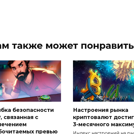
ам также может понравить
бка безопасности
Настроения рынка
, связанная с
криптовалют дости
лечением
3-месячного максим
бочитаемых превью
Индекс настроений на р