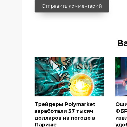
В
Трейдеры Polymarket
Оши
заработали 37 тысяч
ФБР
долларов на погоде в
изв
Париже
удо