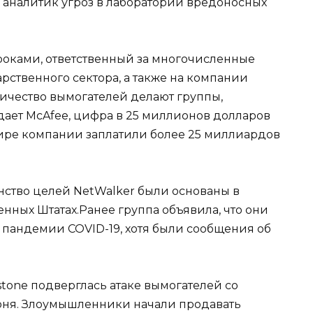
у, аналитик угроз в лаборатории вредоносных
гроками, ответственный за многочисленные
рственного сектора, а также на компании
оличество вымогателей делают группы,
дает McAfee, цифра в 25 миллионов долларов
ире компании заплатили более 25 миллиардов
нство целей NetWalker были основаны в
нных Штатах.Ранее группа объявила, что они
 пандемии COVID-19, хотя были сообщения об
tone подверглась атаке вымогателей со
юня. Злоумышленники начали продавать