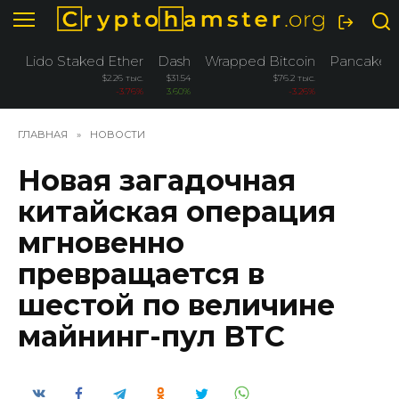
Перейти
к
содержанию
Lido Staked Ether
Dash
Wrapped Bitcoin
PancakeS
$2.26 тыс.
$31.54
$76.2 тыс.
-3.76%
3.60%
-3.26%
ГЛАВНАЯ
»
НОВОСТИ
Новая загадочная
китайская операция
мгновенно
превращается в
шестой по величине
майнинг-пул BTC