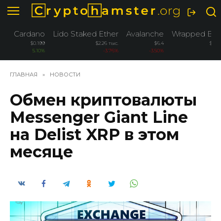
Перейти
к
содержанию
Cardano
Lido Staked Ether
Avalanche
Wrapped Bitc
$0.199
$2.26 тыс.
$6.4
$76.
5.10%
-3.76%
-3.50%
-
ГЛАВНАЯ
»
НОВОСТИ
Обмен криптовалюты
Messenger Giant Line
на Delist XRP в этом
месяце