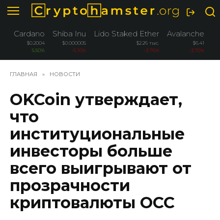
Перейти
к
содержанию
Cardano
Shiba Inu
Lido Staked Ether
Avalanche
W
$0.2004
$0.000005
$2.26 тыс.
$6.41
5.50%
-5.10%
-3.76%
-3.70%
ГЛАВНАЯ
»
НОВОСТИ
OKCoin утверждает,
что
институциональные
инвесторы больше
всего выигрывают от
прозрачности
криптовалюты OCC