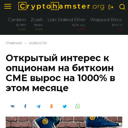
Перейти
к
содержанию
Cardano
Zcash
Lido Staked Ether
Wrapped Bitcoin
$0.1972
$508.6
$2.26 тыс.
$76.2 тыс.
4.40%
4.00%
-3.76%
-3.26%
ГЛАВНАЯ
»
НОВОСТИ
Открытый интерес к
опционам на биткоин
CME вырос на 1000% в
этом месяце