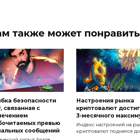
ам также может понравить
бка безопасности
Настроения рынка
, связанная с
криптовалют дости
лечением
3-месячного максим
бочитаемых превью
Индекс настроений на р
нальных сообщений
криптовалют поднялся до
ический гигант Apple