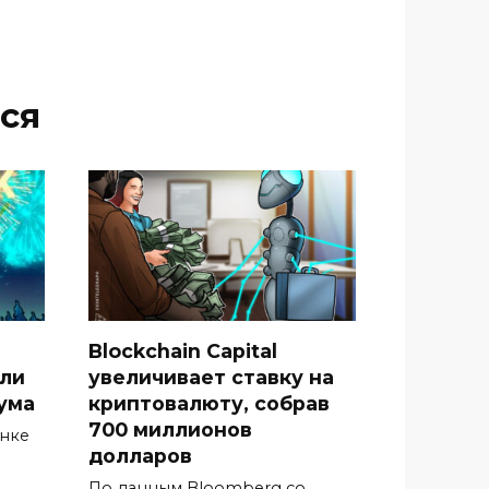
ся
Blockchain Capital
гли
увеличивает ставку на
ума
криптовалюту, собрав
700 миллионов
ынке
долларов
По данным Bloomberg со