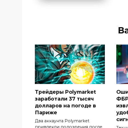
В
Трейдеры Polymarket
Оши
заработали 37 тысяч
ФБР
долларов на погоде в
изв
Париже
удо
сиг
Два аккаунта Polymarket
привлекли подозрения после
Техн