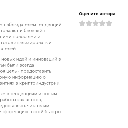
Оцените автора
ым наблюдателем тенденций
птовалют и блокчейн
дними новостями и
 готов анализировать и
ателей.
х новых идей и инноваций в
тьи были всегда
оя цель - предоставить
ерную информацию о
витиях в криптоиндустрии.
ным к тенденциям и новым
работы как автора,
едоставлять читателям
 информацию в этой быстро