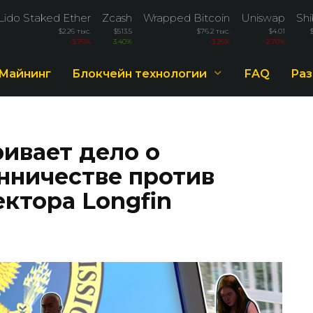
Lido Staked Ether
Zcash
Wrapped Bitcoin
Uniswap
Shi
$2.26 тыс.
$513.5
$76.2 тыс.
$4.01
-3.76%
3.40%
-3.26%
-2.70%
Майнинг
Блокчейн технологии
FAQ
Раз
ивает дело о
нничестве против
ктора Longfin