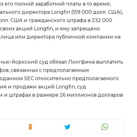
 его полной заработной платы в то время,
льного директора Longfin (159 000 долл. США),
олл. США и гражданского штрафа в 232 000
 своих акций Longfin, и ему запрещено
о лица или директора публичной компании на
, нью-йоркский суд обязал Лонгфина выплатить
афов, связанных с предполагаемым
поданном SEC относительно предполагаемого
я и продажи акций Longfin, суд
 и штрафах в размере 26 миллионов долларов