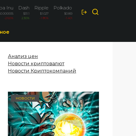
ba Inu
Dash
Ripple
Polkadot
$0.000005
$31.1
$1.027
$0.808
-2.60%
2.30%
-1.90%
-1.40%
ное
Анализ цен
Новости криптовалют
Новости Криптокомпаний
НОВОСТИ