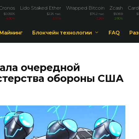
Cronos
Lido Staked Ether
Wrapped Bitcoin
Zcash
Card
$0.0506
$2.26 тыс.
$76.2 тыс.
$508.8
$
-4.90%
-3.76%
-3.26%
2.90%
Майнинг
Блокчейн технологии
FAQ
Раз
рала очередной
стерства обороны США