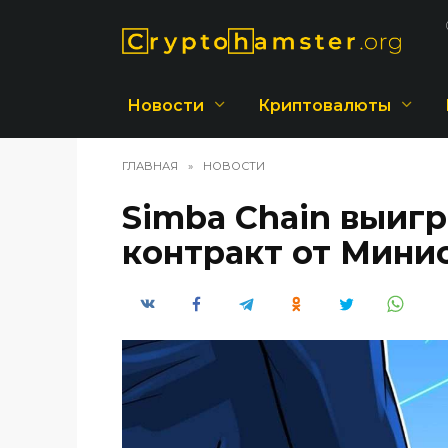
Перейти
к
содержанию
Новости
Криптовалюты
ГЛАВНАЯ
»
НОВОСТИ
Simba Chain выиг
контракт от Мини