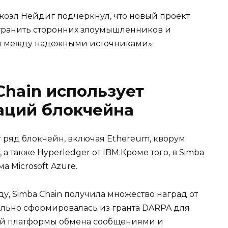
жоэл Нейдиг подчеркнул, что новый проект
устранить сторонних злоумышленников и
и между надежными источниками».
hain использует
аций блокчейна
 ряд блокчейн, включая Ethereum, кворум
, а также Hyperledger от IBM.Кроме того, в Simba
а Microsoft Azure.
ду, Simba Chain получила множество наград от
льно сформировалась из гранта DARPA для
ной платформы обмена сообщениями и