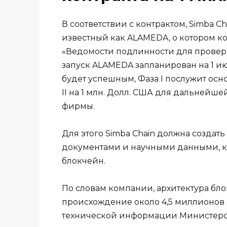
В соответствии с контрактом, Simba C
известный как ALAMEDA, о котором ко
«Ведомости подлинности для проверя
запуск ALAMEDA запланирован на 1 ию
будет успешным, Фаза I послужит осн
II на 1 млн. Долл. США для дальней
фирмы.
Для этого Simba Chain должна создат
документами и научными данными, 
блокчейн.
По словам компании, архитектура бл
происхождение около 4,5 миллионов 
технической информации Министерс