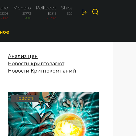
ano
Monero
Polkadot
Shiba Inu
0.2003
$377.3
$0.815
$0.000005
-2.10%
1.90%
-1.70%
-1.60%
ное
Анализ цен
Новости криптовалют
Новости Криптокомпаний
НОВОСТИ