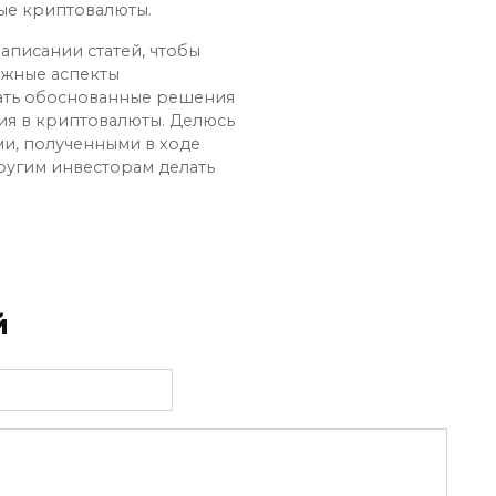
ые криптовалюты.
аписании статей, чтобы
ожные аспекты
ать обоснованные решения
ия в криптовалюты. Делюсь
и, полученными в ходе
ругим инвесторам делать
й