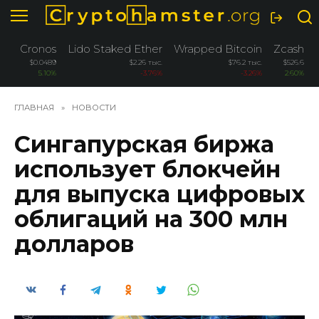
Перейти
к
содержанию
Cronos
Lido Staked Ether
Wrapped Bitcoin
Zcash
$0.0489
$2.26 тыс.
$76.2 тыс.
$526.6
5.10%
-3.76%
-3.26%
2.60%
ГЛАВНАЯ
»
НОВОСТИ
Сингапурская биржа
использует блокчейн
для выпуска цифровых
облигаций на 300 млн
долларов