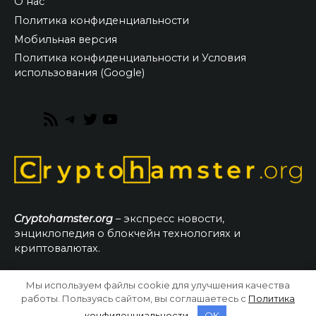
О нас
Политика конфиденциальности
Мобильная версия
Политика конфиденциальности и Условия
использования (Google)
RSS
Telegram
Twitter
YouTube
Feed
Cryptohamster.org
– экспресс новости,
энциклопедия о блокчейн технологиях и
криптовалютах.
Мы используем файлы cookie для улучшения качества
© 2026 CryptoHamster.org
работы. Пользуясь сайтом, вы соглашаетесь с
Политика
конфиденциальности
.
OK