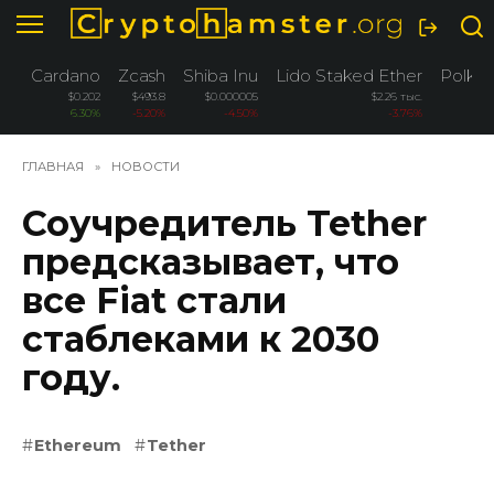
Перейти
к
содержанию
Cardano
Zcash
Shiba Inu
Lido Staked Ether
Polka
$0.202
$493.8
$0.000005
$2.26 тыс.
$0
6.30%
-5.20%
-4.50%
-3.76%
-3
ГЛАВНАЯ
»
НОВОСТИ
Соучредитель Tether
предсказывает, что
все Fiat стали
стаблеками к 2030
году.
Ethereum
Tether