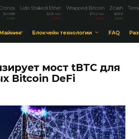
Cronos
Lido Staked Ether
Wrapped Bitcoin
Zcash
Terra
$0.0488
$2.26 тыс.
$76.2 тыс.
$525.8
5.10%
-3.76%
-3.26%
2.60%
Майнинг
Блокчейн технологии
FAQ
Раз
изирует мост tBTC для
 Bitcoin DeFi