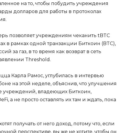
вленное на то, чтобы побудить учреждения
арды долларов для работы в протоколах
ия.
ерь позволяет учреждениям чеканить tBTC
 в рамках одной транзакции Биткоин (BTC),
й за газ, в то время как возврат в сеть
заявлении Threshold.
ицца Карла Рамос, углубилась в интервью
боне на этой неделе, объяснив, что улучшения
е учреждений, владеющих Биткоин,
Fi, а не просто оставлять их там и ждать, пока
отят получать от него доход, потому что, если
очной перспективе, вы же не хотите, чтобы он