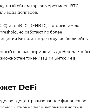
окупный объем торгов через мост tBTC
ллиарда долларов.
BTC) и renBTC (RENBTC), которые имеют
reshold, но работают по более
ещения Биткоин через другие блокчейны.
енный шаг, расширившись до Hedera, чтобы
озможностей токенизации Биткоин в
жет DeFi
C сделает децентрализованное финансовое
кольку Биткоин увеличит ликвидность в