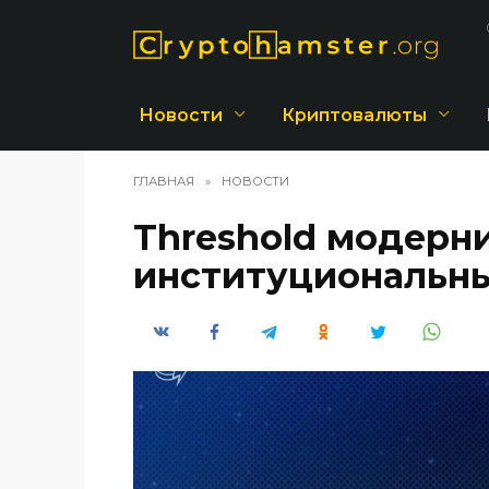
Перейти
к
содержанию
Новости
Криптовалюты
ГЛАВНАЯ
»
НОВОСТИ
Threshold модерн
институциональных