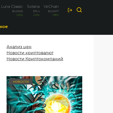
 Luna Classic
Solana
VeChain
Cardano
$0.00005
$76.4
$0.00477
$0.1963
2.50%
2.10%
1.90%
-1.90%
ное
Анализ цен
Новости криптовалют
Новости Криптокомпаний
НОВОСТИ