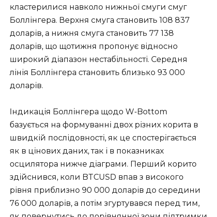
кластерилися навколо нижньої смуги смуг
Боллінгера. Верхня смуга становить 108 837
доларів, а нижня смуга становить 77 138
доларів, що щотижня пропонує відносно
широкий діапазон нестабільності. Середня
лінія Боллінгера становить близько 93 000
доларів.
Індикація Боллінгера щодо W-Bottom
базується на формуванні двох різних корита в
швидкій послідовності, як це спостерігається
як в цінових даних, так і в показниках
осцилятора нижче діаграми. Перший корито
здійснився, коли BTCUSD впав з високого
рівня приблизно 90 000 доларів до середини
76 000 доларів, а потім згуртувався перед тим,
як повернутись до порівнянної зони підтримки