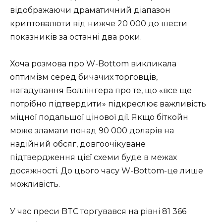
відображаючи драматичний діапазон
криптовалюти від нижче 20 000 до шести
показників за останні два роки.
Хоча розмова про W-Bottom викликала
оптимізм серед бичачих торговців,
нагадування Боллінгера про те, що «все ще
потрібно підтвердити» підкреслює важливість
міцної подальшої цінової дії. Якщо біткойн
може зламати понад 90 000 доларів на
надійний обсяг, довгоочікуване
підтвердження цієї схеми буде в межах
досяжності. До цього часу W-Bottom-це лише
можливість.
У час преси BTC торгувався на рівні 81 366