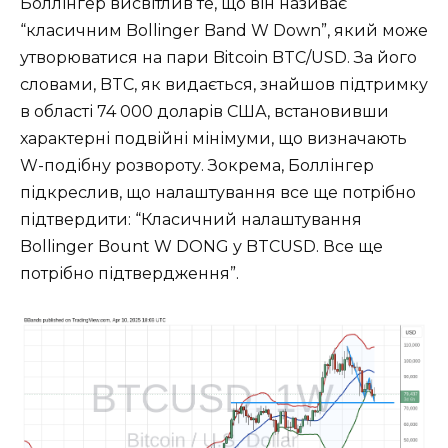
Боллінгер висвітлив те, що він називає
“класичним Bollinger Band W Down”, який може
утворюватися на пари Bitcoin BTC/USD. За його
словами, BTC, як видається, знайшов підтримку
в області 74 000 доларів США, встановивши
характерні подвійні мінімуми, що визначають
W-подібну розвороту. Зокрема, Боллінгер
підкреслив, що налаштування все ще потрібно
підтвердити: “Класичний налаштування
Bollinger Bount W DONG у BTCUSD. Все ще
потрібно підтвердження”.