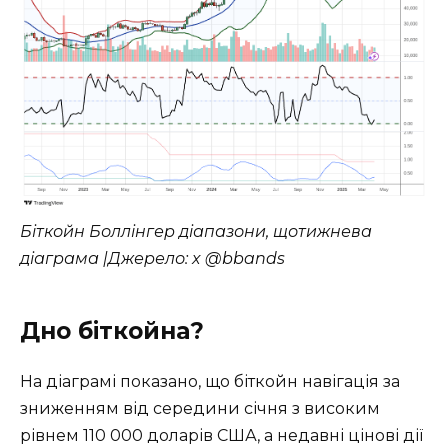
Біткойн Боллінгер діапазони, щотижнева
діаграма |Джерело: x @bbands
Дно біткойна?
На діаграмі показано, що біткойн навігація за
зниженням від середини січня з високим
рівнем 110 000 доларів США, а недавні цінові дії