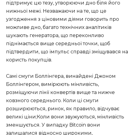
підтримує цю тезу, утворюючи дно біля його
нижньої межі. Незважаючи на те, що це
узгодження з ціновими діями говорить про
можливе дно, багато технічних аналітиків
шукають генератора, що переконливо
піднімається вище середньої точки, щоб
підтвердити, що імпульс справді зміщувався на
користь покупців.
Самі смуги Боллінгера, винайдені Джоном
Боллінгером, вимірюють мінливість,
розміщуючи лінії конвертів вище та нижче
ковзного середнього. Коли ці смуги
розширюються, ринок, як правило, відчуває
великі ціни;Коли вони звужуються, мінливість
зменшується. У випадку Bitcoin вони
залишалися відносно широкими,