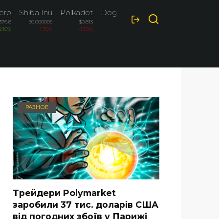
ero
Shiba Inu
Polkadot
Dogecoin
376.8
$0.000005
$0.813
$0.0697
2.10%
-1.70%
-1.70%
1.20%
РАЗНОЕ
Трейдери Polymarket
заробили 37 тис. доларів США
від погодних збоїв у Парижі