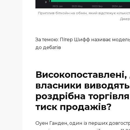
Приплив біткойн на обмін, який відстежує кількіс
Джер
За темою: Пітер Шифф називає модель
до дебатів
Високопоставлені,
власники виводять 
роздрібна торгівля
тиск продажів?
Оуен Ганден, один із перших довгостр