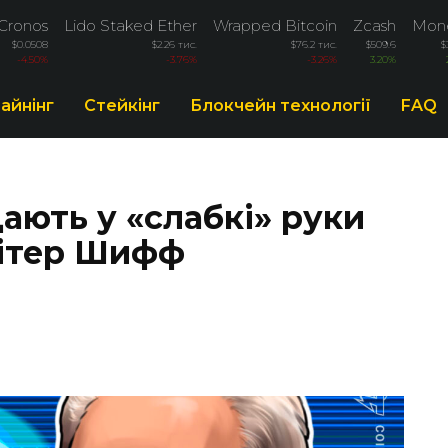
Cronos
Lido Staked Ether
Wrapped Bitcoin
Zcash
Mon
$0.0508
$2.26 тис.
$76.2 тис.
$509.6
$
-4.50%
-3.76%
-3.26%
3.20%
айнінг
Стейкінг
Блокчейн технології
FAQ
ають у «слабкі» руки
Пітер Шифф