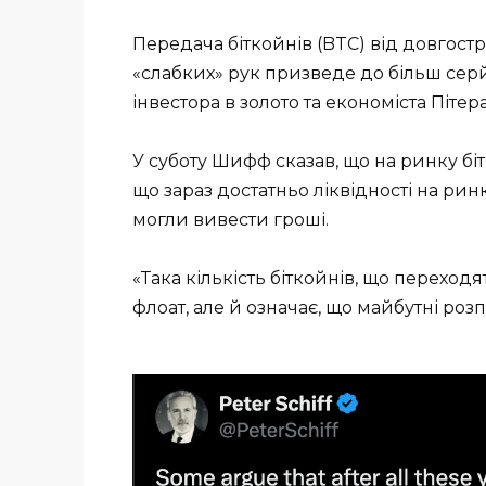
Передача біткойнів (BTC) від довгостр
«слабких» рук призведе до більш серй
інвестора в золото та економіста Піте
У суботу Шифф сказав, що на ринку бі
що зараз достатньо ліквідності на рин
могли вивести гроші.
«Така кількість біткойнів, що переходят
флоат, але й означає, що майбутні ро