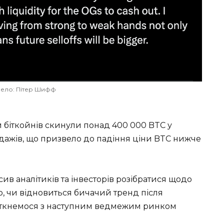
ело: Пітер Шифф
и біткойнів скинули понад 400 000 BTC у
дажів, що призвело до падіння ціни BTC нижче
ив аналітиків та інвесторів розібратися щодо
, чи відновиться бичачий тренд після
зіткнемося з наступним ведмежим ринком