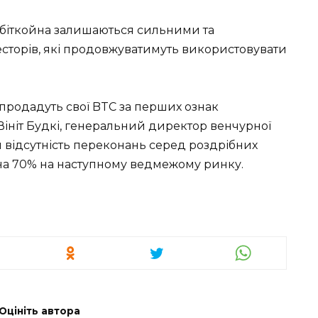
ви біткойна залишаються сильними та
сторів, які продовжуватимуть використовувати
 продадуть свої BTC за перших ознак
Вініт Будкі, генеральний директор венчурної
ця відсутність переконань серед роздрібних
 на 70% на наступному ведмежому ринку.
Оцініть автора