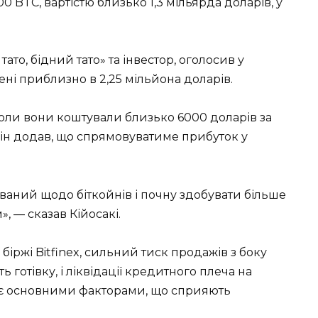
00 BTC, вартістю близько 1,3 мільярда доларів, у
тато, бідний тато» та інвестор, оголосив у
нені приблизно в 2,25 мільйона доларів.
 коли вони коштували близько 6000 доларів за
. Він додав, що спрямовуватиме прибуток у
ваний щодо біткойнів і почну здобувати більше
 — сказав Кійосакі.
біржі Bitfinex, сильний тиск продажів з боку
 готівку, і ліквідації кредитного плеча на
є основними факторами, що сприяють