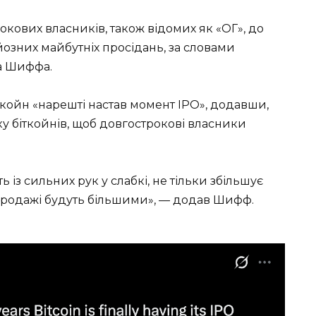
окових власників, також відомих як «ОГ», до
озних майбутніх просідань, за словами
ра Шиффа.
ткойн «нарешті настав момент IPO», додавши,
ку біткойнів, щоб довгострокові власники
ь із сильних рук у слабкі, не тільки збільшує
зпродажі будуть більшими», — додав Шифф.