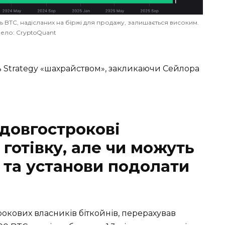
ть BTC, надісланих на біржі для продажу, залишається високим.
ело: CryptoQuant
 Strategy «шахрайством», закликаючи Сейлора
 довгострокові
готівку, але чи можуть
 та установи подолати
окових власників біткойнів, перерахував