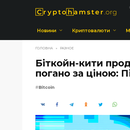
Перейти
до
вмісту
Новини
Криптовалюти
М
ГОЛОВНА
»
РАЗНОЕ
Біткойн-кити прод
погано за ціною: 
Bitcoin