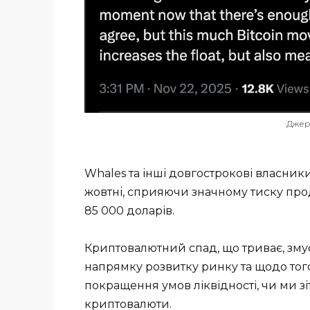
Джер
Whales та інші довгострокові власник
жовтні, сприяючи значному тиску про
85 000 доларів.
Криптовалютний спад, що триває, змус
напрямку розвитку ринку та щодо того
покращення умов ліквідності, чи ми 
криптовалюти.