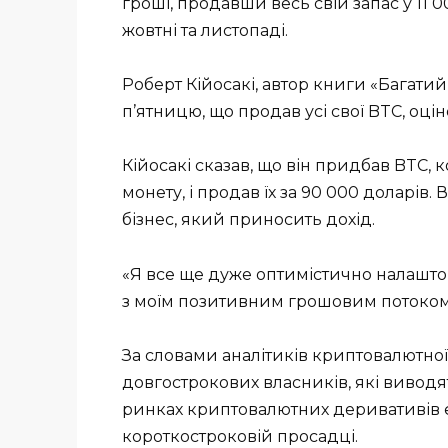
гроші, продавши весь свій запас у 11 0
жовтні та листопаді.
Роберт Кійосакі, автор книги «Багатий 
п’ятницю, що продав усі свої BTC, оці
Кійосакі сказав, що він придбав BTC,
монету, і продав їх за 90 000 доларів
бізнес, який приносить дохід.
«Я все ще дуже оптимістично налашто
з моїм позитивним грошовим потоком»,
За словами аналітиків криптовалютної 
довгострокових власників, які виводять
ринках криптовалютних деривативів 
короткостроковій просадці.