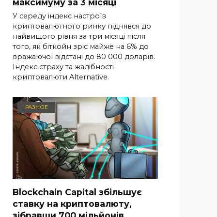
максимуму за 3 місяці
У середу індекс настроїв
криптовалютного ринку піднявся до
найвищого рівня за три місяці після
того, як біткойн зріс майже на 6% до
вражаючої відстані до 80 000 доларів.
Індекс страху та жадібності
криптовалюти Alternative.
РАЗНОЕ
Blockchain Capital збільшує
ставку на криптовалюту,
зібравши 700 мільйонів