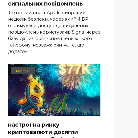
сигнальних повідомлень
Технічний гігант Apple виправив
недолік безпеки, через який ФБР
отримувало доступ до видалених
повідомлень користувачів Signal через
базу даних push-сповіщень їхнього
телефону, незважаючи на те, що
додаток
РАЗНОЕ
настрої на ринку
криптовалюти досягли