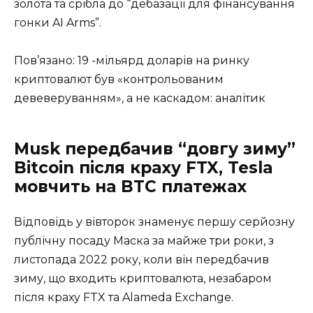
золота та срібла до “дебазації для фінансування
гонки AI Arms”.
Пов’язано: 19 -мільярд доларів на ринку
криптовалют був «контрольованим
девеверуванням», а не каскадом: аналітик
Musk передбачив “довгу зиму”
Bitcoin після краху FTX, Tesla
мовчить на BTC платежах
Відповідь у вівторок знаменує першу серйозну
публічну посаду Маска за майже три роки, з
листопада 2022 року, коли він передбачив
зиму, що входить криптовалюта, незабаром
після краху FTX та Alameda Exchange.