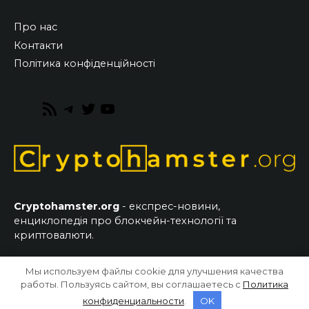
Про нас
Контакти
Політика конфіденційності
RSS
Telegram
Twitter
YouTube
Feed
Cryptohamster.org
- експрес-новини,
енциклопедія про блокчейн-технології та
криптовалюти.
Мы используем файлы cookie для улучшения качества
© 2026 CryptoHamster.org
работы. Пользуясь сайтом, вы соглашаетесь с
Политика
конфиденциальности
.
OK