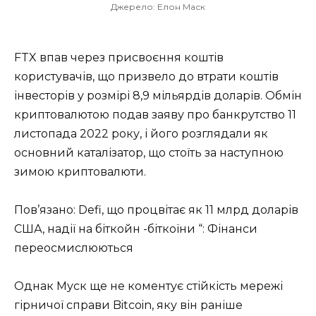
Джерело: Елон Маск
FTX впав через присвоєння коштів
користувачів, що призвело до втрати коштів
інвесторів у розмірі 8,9 мільярдів доларів. Обмін
криптовалютою подав заяву про банкрутство 11
листопада 2022 року, і його розглядали як
основний каталізатор, що стоїть за наступною
зимою криптовалюти.
Пов’язано: Defi, що процвітає як 11 млрд доларів
США, надії на біткойн -біткоїни “: Фінанси
переосмислюються
Однак Муск ще не коментує стійкість мережі
гірничої справи Bitcoin, яку він раніше