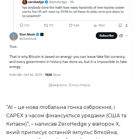
Джерело: Елон Маск
“AI – це нова глобальна гонка озброєння, і
CAPEX з часом фінансується урядами (США та
Китаєм)”, – написав ZeroHedge у вівторок X,
який приписує останній імпульс біткойна,