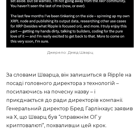
Джерело: Девід Шварц
За словами Шварца, він залишиться в Ripple на
посаді головного директора з технологій –
посилаючись на почесну назву – і
приєднається до ради директорів компанії.
Генеральний директор Бред Гарлінхаус заявив
на X, що Шварц був “справжнім ОГ у
криптовалюті”, похваливши цей крок.