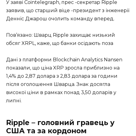
У заяві Cointelegraph, прес -секретар Ripple
заявив, що старший віце -президент з інженерії
Денніс Джарош очолить команду вперед.
Пов’язано: Шварц Ripple захищає низький
обсяг XRPL, каже, що банки осідають поза
Дані з платформи Blockchain Analytics Nansen
показали, що ціна XRP зросла приблизно на
1,4% до 2,87 долара з 2,83 долара за години
після оголошення Шварца. Знак досягла
високої ціни в рамках понад 3,50 доларів у
липні.
Ripple – головний гравець у
США та за кордоном