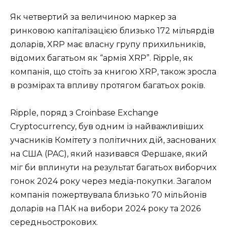
Як четвертий за величиною маркер за
ринковою капіталізацією близько 172 мільярдів
доларів, XRP має власну групу прихильників,
відомих багатьом як “армія XRP”. Ripple, як
компанія, що стоїть за книгою XRP, також зросла
в розмірах та впливу протягом багатьох років.
Ripple, поряд з Croinbase Exchange
Cryptocurrency, був одним із найважливіших
учасників Комітету з політичних дій, заснованих
на США (PAC), який називався Фершаке, який
міг би вплинути на результат багатьох виборчих
гонок 2024 року через медіа-покупки. Загалом
компанія пожертвувала близько 70 мільйонів
доларів на ПАК на вибори 2024 року та 2026
середньострокових.