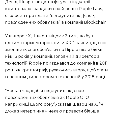
Девід Шварц, видатна фігура в індустрії
криптовалют завдяки своїй ролі в Ripple Labs,
оголосив про плани “відступити від [своїх]
повсякденних обов’язків” в компанії Blockchain.
У вівторок X, Шварц, відомий тим, що був
одним із архітекторів книги XRP, заявив, що він
зменшить свої обов’язки на Ripple після більш
ніж 13 років у компанії. Головний директор з
технологій Ripple приєднався до компанії в 2011
році як криптограф, рухаючись вгору, щоб стати
головним директором з технологій у 2018 році.
“Настав час, щоб я відступив від своїх
повсякденних обов’язків як Ripple CTO
наприкінці цього року”,-сказав Шварц на X. “Я
дуже з нетерпінням чекаю провести більше