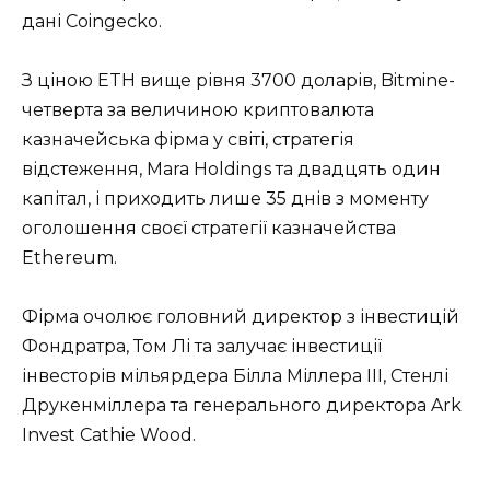
дані Coingecko.
З ціною ETH вище рівня 3700 доларів, Bitmine-
четверта за величиною криптовалюта
казначейська фірма у світі, стратегія
відстеження, Mara Holdings та двадцять один
капітал, і приходить лише 35 днів з моменту
оголошення своєї стратегії казначейства
Ethereum.
Фірма очолює головний директор з інвестицій
Фондратра, Том Лі та залучає інвестиції
інвесторів мільярдера Білла Міллера III, Стенлі
Друкенміллера та генерального директора Ark
Invest Cathie Wood.