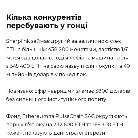
Кілька конкурентів
перебувають у гонці
Sharplink займає другий за величиною стек
ETH з більш ніж 438 200 монетами, вартістю 1,61
мільярда доларів, тоді як ефірна машина-третя
з 345 400 ETH на свою назву після покупки в 40
мільйонів доларів у понеділок.
Пов’язано: Ефір навряд чи зламає 3800 доларів
без сильнішого інституційного попиту
Фонд Ethereum та PulseChain SAC округлюють
першу п’ятірку на 232 600 ETH та 166 300 ETH
кожен, показують дані стратегетерези.