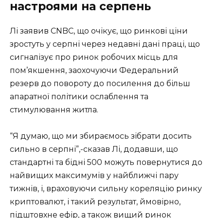
настроями на серпень
Лі заявив CNBC, що очікує, що ринкові ціни
зростуть у серпні через недавні дані праці, що
сигналізує про ринок робочих місць для
пом’якшення, заохочуючи Федеральний
резерв до повороту до посилення до більш
апаратної політики ослаблення та
стимулювання житла.
“Я думаю, що ми збираємось зібрати досить
сильно в серпні”,-сказав Лі, додавши, що
стандартні та бідні 500 можуть повернутися до
найвищих максимумів у найближчі пару
тижнів, і, враховуючи сильну кореляцію ринку
криптовалют, і такий результат, ймовірно,
підштовхне ефір, а також вищий ринок