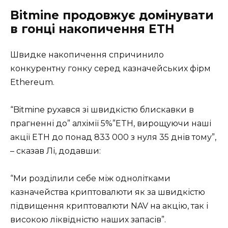
Bitmine продовжує домінувати
в гонці накопичення ETH
Швидке накопичення спричинило
конкурентну гонку серед казначейських фірм
Ethereum.
“Bitmine рухався зі швидкістю блискавки в
прагненні до” алхімії 5%”ETH, вирощуючи наші
акції ETH до понад 833 000 з нуля 35 днів тому”,
– сказав Лі, додавши:
“Ми розділили себе між однолітками
казначейства криптовалюти як за швидкістю
підвищення криптовалюти NAV на акцію, так і
високою ліквідністю наших запасів”.