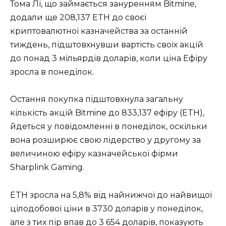
Тома Лі, що займається зануренням Bitmine,
додали ще 208,137 ETH до своєї
криптовалютної казначейства за останній
тиждень, підштовхнувши вартість своїх акцій
до понад 3 мільярдів доларів, коли ціна Ефіру
зросла в понеділок.
Остання покупка підштовхнула загальну
кількість акцій Bitmine до 833,137 ефіру (ETH),
йдеться у повідомленні в понеділок, оскільки
вона розширює свою лідерство у другому за
величиною ефіру казначейської фірми
Sharplink Gaming.
ETH зросла на 5,8% від найнижчої до найвищої
цілодобової ціни в 3730 доларів у понеділок,
але з тих пір впав до 3 654 доларів, показують