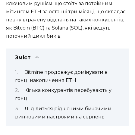
ключовим рушієм, що стоїть за потрійним
мітингом ETH за останні три місяці, що складає
певну втрачену відстань на таких конкурентів,
як Bitcoin (BTC) та Solana (SOL), які ведуть
поточний цикл биків.
Зміст
Bitmine продовжує домінувати в
гонці накопичення ETH
Кілька конкурентів перебувають у
гонці
Лі ділиться рідкісними бичачими
ринковими настроями на серпень