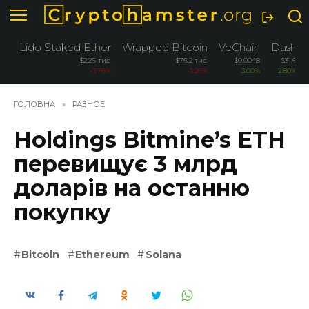
Перейти
до
вмісту
Lido Staked Ether
Wrapped Bitcoin
VeChain
Dash
$2.26 тис.
$76.2 тис.
$0.0048
$31.6
-3.76%
-3.26%
3.00%
2.80%
ГОЛОВНА
»
РАЗНОЕ
Holdings Bitmine’s ETH
перевищує 3 млрд
доларів на останню
покупку
Bitcoin
Ethereum
Solana