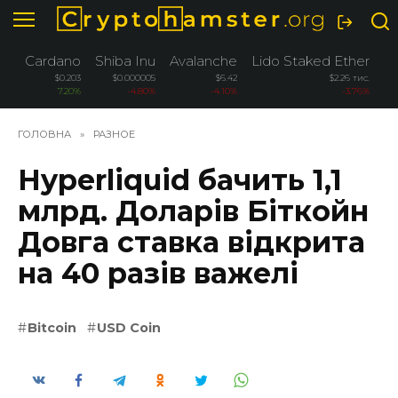
Перейти
до
вмісту
Cardano
Shiba Inu
Avalanche
Lido Staked Ether
W
$0.203
$0.000005
$6.42
$2.26 тис.
7.20%
-4.80%
-4.10%
-3.76%
ГОЛОВНА
»
РАЗНОЕ
Hyperliquid бачить 1,1
млрд. Доларів Біткойн
Довга ставка відкрита
на 40 разів важелі
Bitcoin
USD Coin