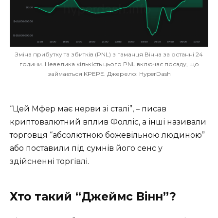
Зміна прибутку та збитків (PNL) з гаманця Вінна за останні 24
години. Невелика кількість цього PNL включає посаду, що
займається KPEPE. Джерело: HyperDash
“Цей Мфер має нерви зі сталі”, – писав
криптовалютний вплив Фолліс, а інші називали
торговця “абсолютною божевільною людиною”
або поставили під сумнів його сенс у
здійсненні торгівлі.
Хто такий “Джеймс Вінн”?