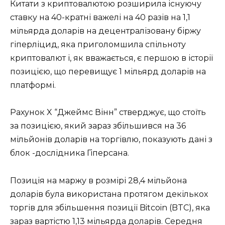
Китати з криптовалютою розширила існуючу
ставку на 40-кратні важелі на 40 разів на 1,1
мільярда доларів на децентралізовану біржу
гіперліцид, яка приголомшила спільноту
криптовалют і, як вважається, є першою в історії
позицією, що перевищує 1 мільярд доларів на
платформі.
Рахунок X “Джеймс Вінн” стверджує, що стоїть
за позицією, який зараз збільшився на 36
мільйонів доларів на торгівлю, показують дані з
блок -дослідника Гіперсана.
Позиція на маржу в розмірі 28,4 мільйона
доларів була використана протягом декількох
торгів для збільшення позиції Bitcoin (BTC), яка
зараз вартістю 1,13 мільярда доларів. Середня