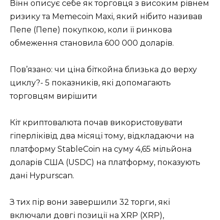
Вінн описує себе як торговця з високим рівнем
ризику та Memecoin Maxi, який нібито називав
Пепе (Пепе) покупкою, коли її ринкова
обмеження становила 600 000 доларів.
Пов’язано: чи ціна біткойна близька до верху
циклу?- 5 показників, які допомагають
торговцям вирішити
Кіт криптовалюта почав використовувати
гіперліківід два місяці тому, відкладаючи на
платформу StableCoin на суму 4,65 мільйона
доларів США (USDC) на платформу, показують
дані Hypurscan.
З тих пір вони завершили 32 торги, які
включали довгі позиції на XRP (XRP),