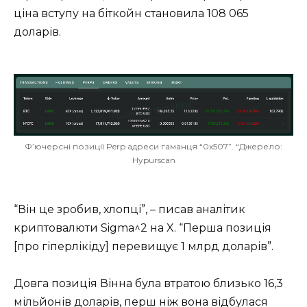
ціна вступу на біткойн становила 108 065
доларів.
Ф’ючерсні позиції Perp адреси гаманця “0x507”. “Джерело:
Hypurscan
“Він це зробив, хлопці”, – писав аналітик
криптовалюти Sigma^2 на X. “Перша позиція
[про гіперлікіду] перевищує 1 млрд доларів”.
Довга позиція Вінна була втратою близько 16,3
мільйонів доларів, перш ніж вона відбулася