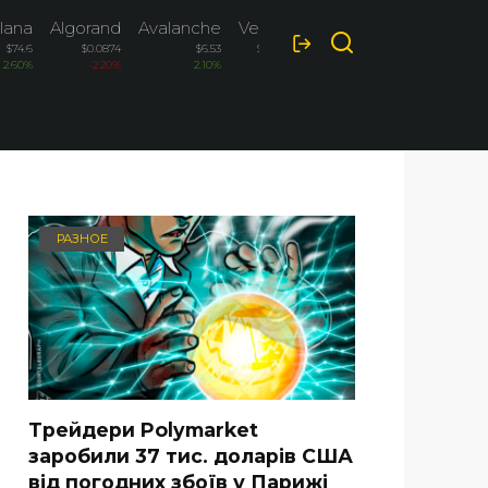
lana
Algorand
Avalanche
VeChain
$74.6
$0.0874
$6.53
$0.00469
2.60%
-2.20%
2.10%
2.00%
РАЗНОЕ
Трейдери Polymarket
заробили 37 тис. доларів США
від погодних збоїв у Парижі