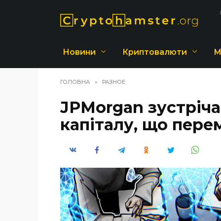
Перейти
до
вмісту
Новини
Криптовалюти
М
ГОЛОВНА
»
РАЗНОЕ
JPMorgan зустріча
капіталу, що пере