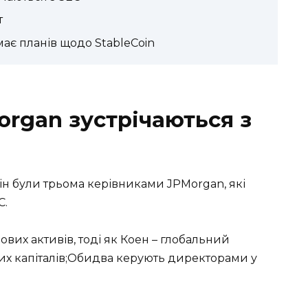
т
ає планів щодо StableCoin
organ зустрічаються з
він були трьома керівниками JPMorgan, які
C.
вих активів, тоді як Коен – глобальний
их капіталів;Обидва керують директорами у