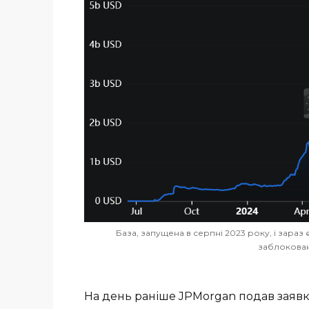
База, запущена в серпні 2023 року, і зараз
заблокован
На день раніше JPMorgan подав заявк