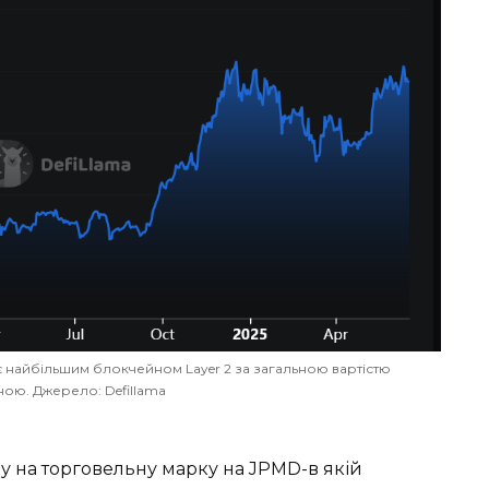
 є найбільшим блокчейном Layer 2 за загальною вартістю
ою. Джерело: Defillama
у на торговельну марку на JPMD-в якій