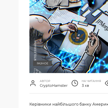
РАЗНОЕ
АВТОР
НА ЧИТАННЯ
CryptoHamster
3 хв
Керівники найбільшого банку Америки 