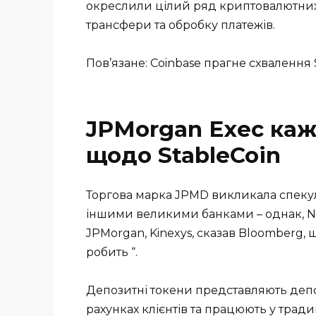
окреслили цілий ряд криптовалютних
трансфери та обробку платежів.
Пов’язане: Coinbase прагне схвалення S
JPMorgan Exec каж
щодо StableCoin
Торгова марка JPMD викликала спекуля
іншими великими банками – однак, Na
JPMorgan, Kinexys, сказав Bloomberg, щ
робить “.
Депозитні токени представляють депо
рахунках клієнтів та працюють у тради