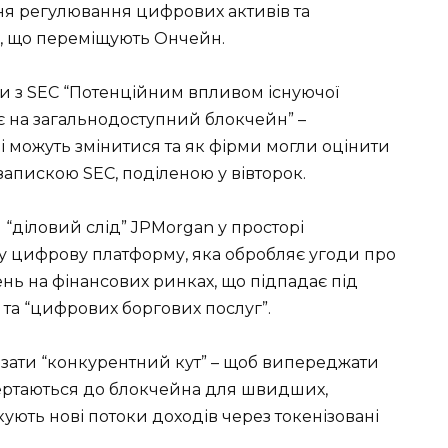
ння регулювання цифрових активів та
у, що переміщують Ончейн.
и з SEC “Потенційним впливом існуючої
ує на загальнодоступний блокчейн” –
лі можуть змінитися та як фірми могли оцінити
 запискою SEC, поділеною у вівторок.
“діловий слід” JPMorgan у просторі
у цифрову платформу, яка обробляє угоди про
нь на фінансових ринках, що підпадає під
та “цифрових боргових послуг”.
різати “конкурентний кут” – щоб випереджати
звертаються до блокчейна для швидших,
ують нові потоки доходів через токенізовані