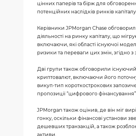
цінних паперів та бірж для обговоре
потенційних наслідків ринків капітал
Керівники JPMorgan Chase обговорил
діяльності на ринку капіталу, що мігр
включаючи, які області існуючої моде
ризики та переваги цих змін, згідно з
Дві групи також обговорили існуючий 
криптовалют, включаючи його поточн
викуп-тип короткострокових запозиче
пропозиції “цифрового фінансування” 
JPMorgan також оцінив, де він міг ви
гонку, оскільки фінансові установи 
дешевших транзакцій, а також розблок
активи.