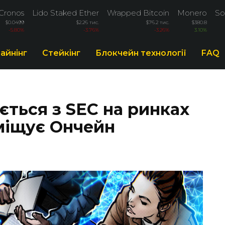
Cronos
Lido Staked Ether
Wrapped Bitcoin
Monero
So
$0.0499
$2.26 тис.
$76.2 тис.
$380.8
-5.80%
-3.76%
-3.26%
3.10%
айнінг
Стейкінг
Блокчейн технології
FAQ
ється з SEC на ринках
міщує Ончейн