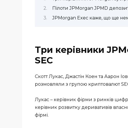
Пілоти JPMorgan JPMD депози
JPMorgan Exec каже, що ще нем
Три керівники JPM
SEC
Скотт Лукас, Джастін Коен та Аарон Іо
розмовляли з групою криптовалют SE
Лукас – керівник фірми з ринків цифро
керівник розвитку деривативів власн
фірмі.