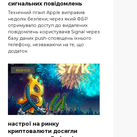
сигнальних повідомлень
Технічний гігант Apple виправив
недолік безпеки, через який ФБР
отримувало доступ до видалених
повідомлень користувачів Signal через
базу даних push-сповіщень їхнього
телефону, незважаючи на те, що
додаток
РАЗНОЕ
настрої на ринку
криптовалюти досягли