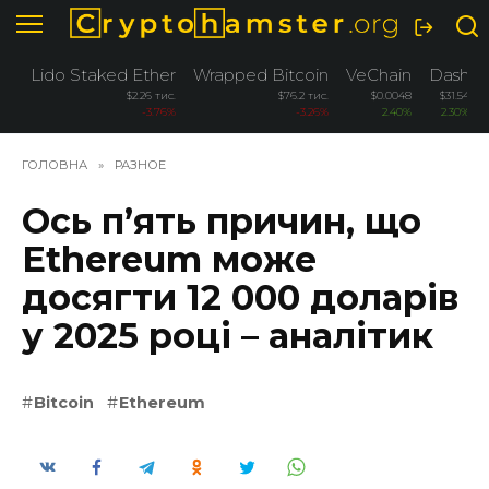
Перейти
до
вмісту
Lido Staked Ether
Wrapped Bitcoin
VeChain
Dash
$2.26 тис.
$76.2 тис.
$0.0048
$31.54
-3.76%
-3.26%
2.40%
2.30%
ГОЛОВНА
»
РАЗНОЕ
Ось п’ять причин, що
Ethereum може
досягти 12 000 доларів
у 2025 році – аналітик
Bitcoin
Ethereum