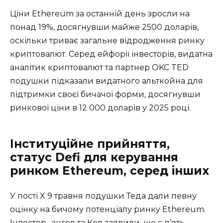
Ціни Ethereum за останній день зросли на
понад 19%, досягнувши майже 2500 доларів,
оскільки триває загальне відродження ринку
криптовалют. Серед ейфорії інвесторів, видатна
аналітик криптовалют та партнер OKC TED
подушки підказали видатного альткойна для
підтримки своєї бичачої форми, досягнувши
ринкової ціни в 12 000 доларів у 2025 році.
Інституційне прийняття,
статус Defi для керування
ринком Ethereum, серед інших
У пості X 9 травня подушки Теда дали певну
оцінку на бичому потенціалу ринку Ethereum.
Інвестор -ангел та Кол заявили, що є п’ять