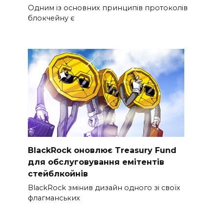
Одним із основних принципів протоколів
блокчейну є
BlackRock оновлює Treasury Fund
для обслуговування емітентів
стейблкойнів
BlackRock змінив дизайн одного зі своїх
флагманських