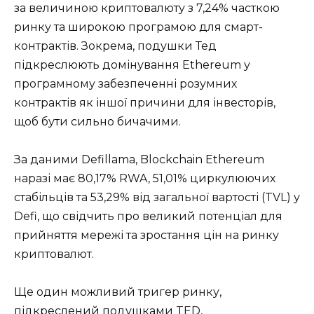
за величиною криптовалюту з 7,24% часткою
ринку та широкою програмою для смарт-
контрактів. Зокрема, подушки Тед
підкреслюють домінування Ethereum у
програмному забезпеченні розумних
контрактів як іншої причини для інвесторів,
щоб бути сильно бичачими.
За даними Defillama, Blockchain Ethereum
наразі має 80,17% RWA, 51,01% циркулюючих
стабільців та 53,29% від загальної вартості (TVL) у
Defi, що свідчить про великий потенціал для
прийняття мережі та зростання цін на ринку
криптовалют.
Ще один можливий тригер ринку,
підкреслений подушками TED,