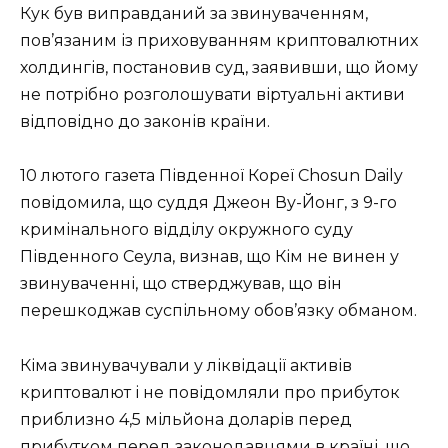
Кук був виправданий за звинуваченням,
пов’язаним із приховуванням криптовалютних
холдингів, постановив суд, заявивши, що йому
не потрібно розголошувати віртуальні активи
відповідно до законів країни.
10 лютого газета Південної Кореї Chosun Daily
повідомила, що суддя Джеон Ву-Йонг, з 9-го
кримінального відділу окружного суду
Південного Сеула, визнав, що Кім не винен у
звинуваченні, що стверджував, що він
перешкоджав суспільному обов’язку обманом.
Кіма звинувачували у ліквідації активів
криптовалют і не повідомляли про прибуток
приблизно 4,5 мільйона доларів перед
прибутком перед законодавцями в країні, що