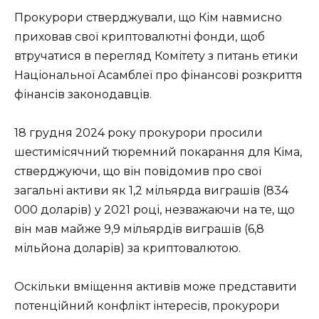
Прокурори стверджували, що Кім навмисно
приховав свої криптовалютні фонди, щоб
втручатися в перегляд Комітету з питань етики
Національної Асамблеї про фінансові розкриття
фінансів законодавців.
18 грудня 2024 року прокурори просили
шестимісячний тюремний покарання для Кіма,
стверджуючи, що він повідомив про свої
загальні активи як 1,2 мільярда виграшів (834
000 доларів) у 2021 році, незважаючи на те, що
він мав майже 9,9 мільярдів виграшів (6,8
мільйона доларів) за криптовалютою.
Оскільки вміщення активів може представити
потенційний конфлікт інтересів, прокурори