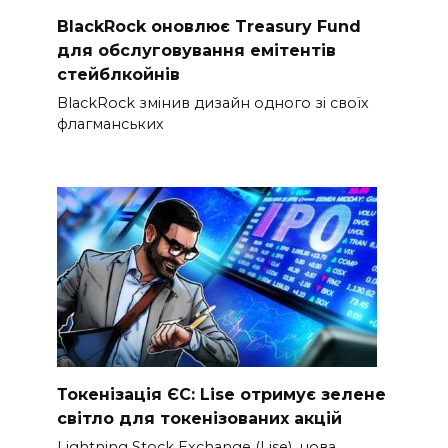
BlackRock оновлює Treasury Fund
для обслуговування емітентів
стейблкойнів
BlackRock змінив дизайн одного зі своїх
флагманських
Токенізація ЄС: Lise отримує зелене
світло для токенізованих акцій
Lightning Stock Exchange (Lise), нова