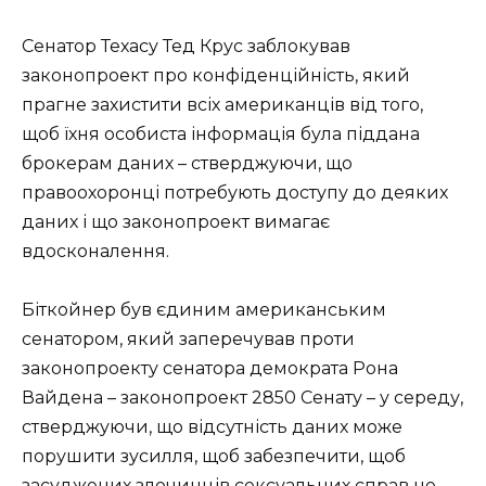
Сенатор Техасу Тед Крус заблокував
законопроект про конфіденційність, який
прагне захистити всіх американців від того,
щоб їхня особиста інформація була піддана
брокерам даних – стверджуючи, що
правоохоронці потребують доступу до деяких
даних і що законопроект вимагає
вдосконалення.
Біткойнер був єдиним американським
сенатором, який заперечував проти
законопроекту сенатора демократа Рона
Вайдена – законопроект 2850 Сенату – у середу,
стверджуючи, що відсутність даних може
порушити зусилля, щоб забезпечити, щоб
засуджених злочинців сексуальних справ не