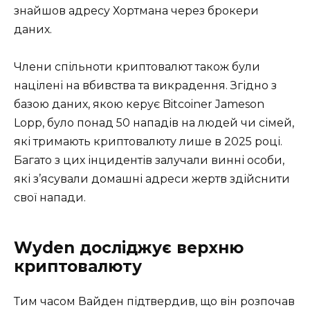
знайшов адресу Хортмана через брокери
даних.
Члени спільноти криптовалют також були
націлені на вбивства та викрадення. Згідно з
базою даних, якою керує Bitcoiner Jameson
Lopp, було понад 50 нападів на людей чи сімей,
які тримають криптовалюту лише в 2025 році.
Багато з цих інцидентів залучали винні особи,
які з’ясували домашні адреси жертв здійснити
свої напади.
Wyden досліджує верхню
криптовалюту
Тим часом Вайден підтвердив, що він розпочав