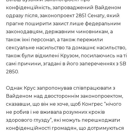
конфіденційність, запроваджений Вайденом
одразу після, законопроект 2851 Сенату, який
прагне поширити захист лише федеральним
законодавцям, державним чиновникам, а
також їхні персонал, а також пережили
сексуальне насильство та домашнє насильство,
також були відхилені Крузом, посилаючись на ті
самі причини, згадані в його запереченнях з SB
2850.
Однак Крус запропонував співпрацювати з
Вайденом над двостороннім законопроектом,
сказавши, що він не хоче, щоб Конгрес “нічого
не робив і не вживала розумних кроків
здорового глузду”, які можуть перешкоджати
конфіденційності громадян, що дотримуються