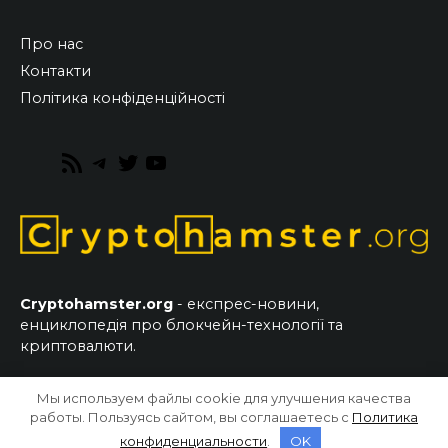
Про нас
Контакти
Політика конфіденційності
RSS
Telegram
Twitter
YouTube
Feed
Cryptohamster.org
- експрес-новини,
енциклопедія про блокчейн-технології та
криптовалюти.
Мы используем файлы cookie для улучшения качества
© 2026 CryptoHamster.org
работы. Пользуясь сайтом, вы соглашаетесь с
Политика
конфиденциальности
.
OK