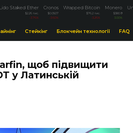
Lido Staked Ether
Cronos
Wrapped Bitcoin
Monero
Un
$2.26 тис.
$0.0507
$76.2 тис.
$380.9
-3.76%
-3.60%
-3.26%
3.00%
айнінг
Стейкінг
Блокчейн технології
FAQ
Parfin, щоб підвищити
T у Латинській