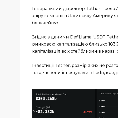
Генеральний директор Tether Паоло А
«віру компанії в Латинську Америку я
блокчейну».
Згідно з даними DefiLlama, USDT Tethe
ринковою капіталізацією близько 183,
капіталізація всіх стейблкойнів наразі
Інвестиції Tether, розмір яких не розг
того, як вони інвестували в Ledn, кр