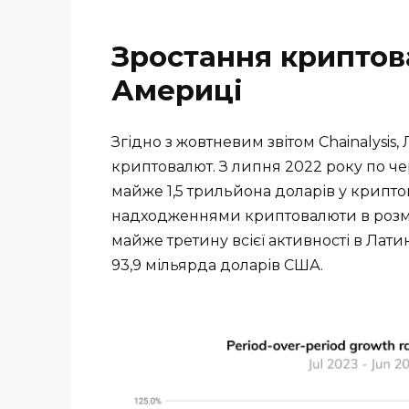
Зростання криптов
Америці
Згідно з жовтневим звітом Chainalysi
криптовалют. З липня 2022 року по че
майже 1,5 трильйона доларів у крипто
надходженнями криптовалюти в розмір
майже третину всієї активності в Лати
93,9 мільярда доларів США.