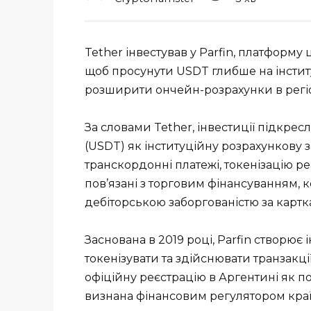
Tether інвестував у Parfin, платформу
щоб просунути USDT глибше на інсти
розширити ончейн-розрахунки в регіо
За словами Tether, інвестиції підкре
(USDT) як інституційну розрахункову
транскордонні платежі, токенізацію ре
пов’язані з торговим фінансуванням,
дебіторською заборгованістю за картк
Заснована в 2019 році, Parfin створює 
токенізувати та здійснювати транзакці
офіційну реєстрацію в Аргентині як по
визнана фінансовим регулятором країн