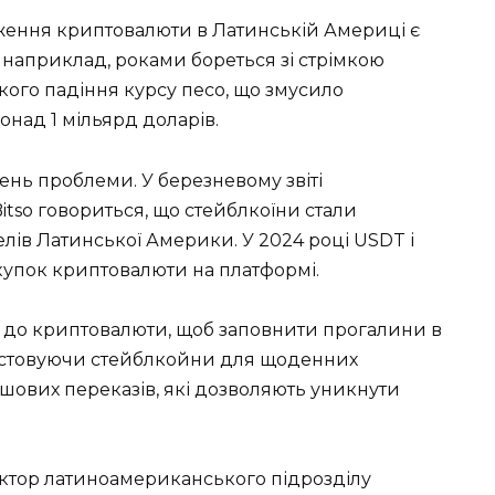
ження криптовалюти в Латинській Америці є
, наприклад, роками бореться зі стрімкою
ізкого падіння курсу песо, що змусило
над 1 мільярд доларів.
нь проблеми. У березневому звіті
itso говориться, що стейблкоїни стали
елів Латинської Америки. У 2024 році USDT і
окупок криптовалюти на платформі.
 до криптовалюти, щоб заповнити прогалини в
ристовуючи стейблкойни для щоденних
шових переказів, які дозволяють уникнути
ектор латиноамериканського підрозділу