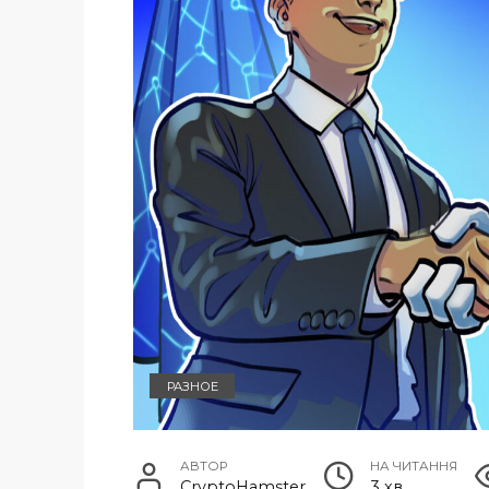
РАЗНОЕ
АВТОР
НА ЧИТАННЯ
CryptoHamster
3 хв