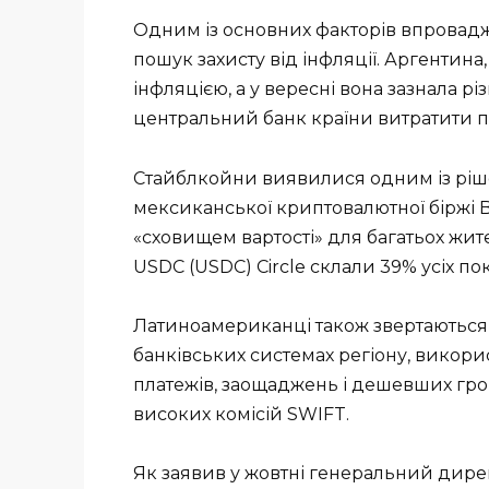
Одним із основних факторів впровад
пошук захисту від інфляції. Аргентина
інфляцією, а у вересні вона зазнала р
центральний банк країни витратити по
Стайблкойни виявилися одним із ріше
мексиканської криптовалютної біржі B
«сховищем вартості» для багатьох жит
USDC (USDC) Circle склали 39% усіх п
Латиноамериканці також звертаються
банківських системах регіону, вико
платежів, заощаджень і дешевших гро
високих комісій SWIFT.
Як заявив у жовтні генеральний дир