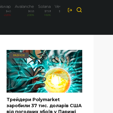
iswap
Avalanche
Solana
VeChain
$4.0
$6.53
$73.9
$0.00469
-2.20%
2.00%
1.60%
1.30%
РАЗНОЕ
Трейдери Polymarket
заробили 37 тис. доларів США
від погодних збоїв у Парижі