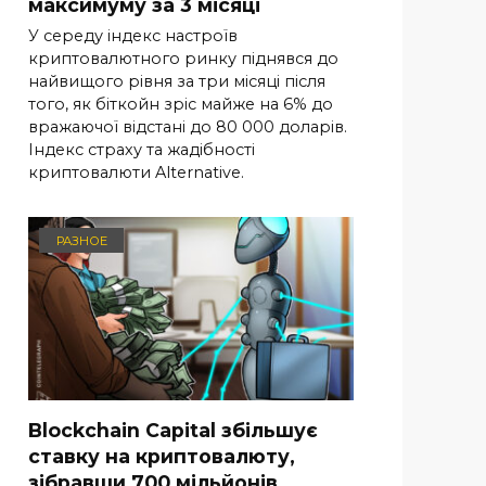
максимуму за 3 місяці
У середу індекс настроїв
криптовалютного ринку піднявся до
найвищого рівня за три місяці після
того, як біткойн зріс майже на 6% до
вражаючої відстані до 80 000 доларів.
Індекс страху та жадібності
криптовалюти Alternative.
РАЗНОЕ
Blockchain Capital збільшує
ставку на криптовалюту,
зібравши 700 мільйонів