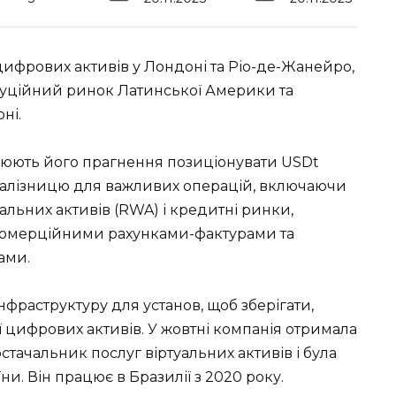
 цифрових активів у Лондоні та Ріо-де-Жанейро,
туційний ринок Латинської Америки та
ні.
слюють його прагнення позиціонувати USDt
 залізницю для важливих операцій, включаючи
альних активів (RWA) і кредитні ринки,
 комерційними рахунками-фактурами та
ами.
інфраструктуру для установ, щоб зберігати,
ї цифрових активів. У жовтні компанія отримала
стачальник послуг віртуальних активів і була
и. Він працює в Бразилії з 2020 року.