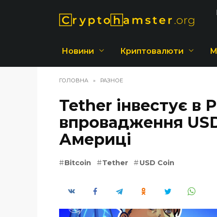
Перейти
до
вмісту
Новини
Криптовалюти
М
ГОЛОВНА
»
РАЗНОЕ
Tether інвестує в 
впровадження USD
Америці
Bitcoin
Tether
USD Coin