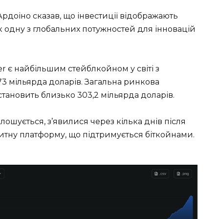
рдоіно сказав, що інвестиції відображають
к одну з глобальних потужностей для інновацій
r є найбільшим стейблкойном у світі з
73 мільярда доларів. Загальна ринкова
 становить близько 303,2 мільярда доларів.
олошується, з’явилися через кілька днів після
едитну платформу, що підтримується біткойнами.