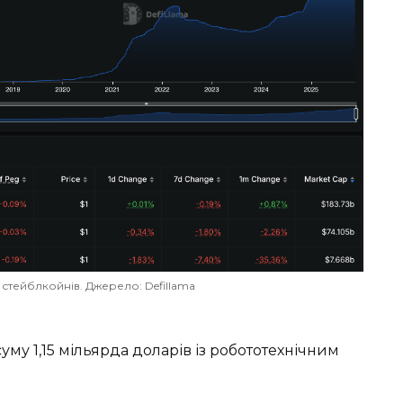
 стейблкойнів. Джерело: Defillama
уму 1,15 мільярда доларів із робототехнічним