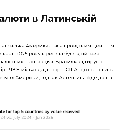
алюти в Латинській
s, Латинська Америка стала провідним центром
рвень 2025 року в регіоні було здійснено
валютних транзакціях. Бразилія лідирує з
і 318,8 мільярда доларів США, що становить
нської Америки, тоді як Аргентина йде далі з