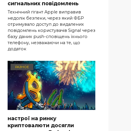
сигнальних повідомлень
Технічний гігант Apple виправив
недолік безпеки, через який ФБР
отримувало доступ до видалених
повідомлень користувачів Signal через
базу даних push-сповіщень їхнього
телефону, незважаючи на те, що
додаток
РАЗНОЕ
настрої на ринку
криптовалюти досягли