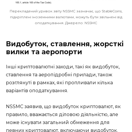
Перекладений уривок звіту NSSMC зазначає, що StableCoins,
підкріплені іноземними валютами, можуть бути звільнені від
оподаткування. Джерело: NSSMC
Видобуток, ставлення, жорсткі
вилки та аеропорти
Інші криптовалютні заходи, такі як видобуток,
ставлення та аеропідробні прилади, також
розглянуті в рамках, які пропливали кілька
варіантів оподаткування.
NSSMC заявив, що видобуток криптовалют, як
правило, вважається діловою діяльністю, але
може існувати загальний обмеження для
певних криптовалют, включаючи видобуток.