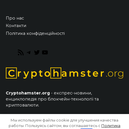
Про нас
Контакти
Політика конфіденційності
RSS
Telegram
Twitter
YouTube
Feed
Cryptohamster.org
- експрес-новини,
енциклопедія про блокчейн-технології та
криптовалюти.
Мы используем файлы cookie для улучшения качества
© 2026 CryptoHamster.org
работы. Пользуясь сайтом, вы соглашаетесь с
Политика