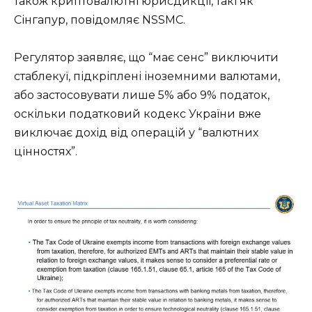
також криптовалютні юрисдикції, такі як
Сінгапур, повідомляє NSSMC.
Регулятор заявляє, що “має сенс” виключити
стаблекуї, підкріплені іноземними валютами,
або застосовувати лише 5% або 9% податок,
оскільки податковий кодекс України вже
виключає дохід від операцій у “валютних
цінностях”.