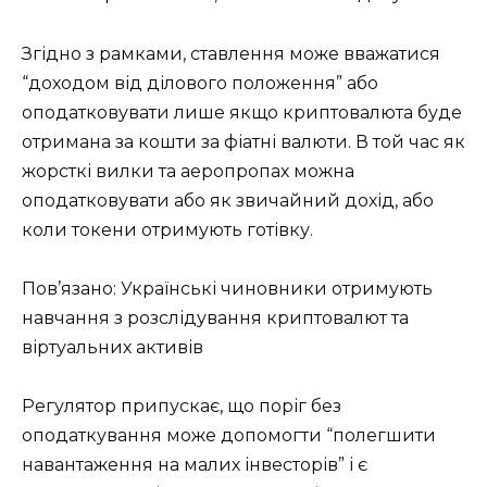
Згідно з рамками, ставлення може вважатися
“доходом від ділового положення” або
оподатковувати лише якщо криптовалюта буде
отримана за кошти за фіатні валюти. В той час як
жорсткі вилки та аеропропах можна
оподатковувати або як звичайний дохід, або
коли токени отримують готівку.
Пов’язано: Українські чиновники отримують
навчання з розслідування криптовалют та
віртуальних активів
Регулятор припускає, що поріг без
оподаткування може допомогти “полегшити
навантаження на малих інвесторів” і є