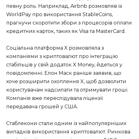
певну роль. Наприклад, Airbnb розмовляв із
WorldPay про використання StableCoins,
прагнучи скоротити збори з процесорів оплати
кредитних карток, таких як Visa та MasterCard.
Соціальна платформа X розмовляла з
компаніями з криптовалют про інтеграцію
стабільців у свій додаток X Money, йдеться у
повідомленні. Елон Маск раніше заявив, що
хоче розширити охоплення X, щоб дозволити
користувачам надсилати та отримувати гроші.
Компанія вже переслідувала ліцензії
передавача грошей у США.
Стаблекони стали одним із найпопулярніших
випадків використання криптовалют. Ринкова