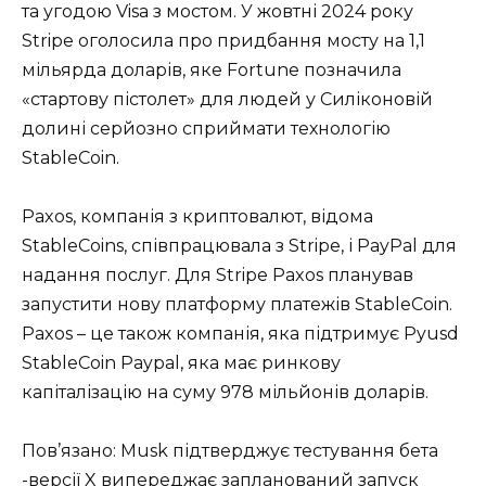
та угодою Visa з мостом. У жовтні 2024 року
Stripe оголосила про придбання мосту на 1,1
мільярда доларів, яке Fortune позначила
«стартову пістолет» для людей у ​​Силіконовій
долині серйозно сприймати технологію
StableCoin.
Paxos, компанія з криптовалют, відома
StableCoins, співпрацювала з Stripe, і PayPal для
надання послуг. Для Stripe Paxos планував
запустити нову платформу платежів StableCoin.
Paxos – це також компанія, яка підтримує Pyusd
StableCoin Paypal, яка має ринкову
капіталізацію на суму 978 мільйонів доларів.
Пов’язано: Musk підтверджує тестування бета
-версії X випереджає запланований запуск