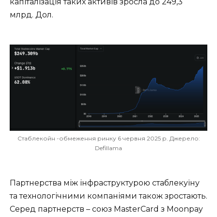
капіталізація таких активів зросла до 249,3
млрд. Дол.
Стаблекойн -обмеження ринку 6 червня 2025 р. Джерело:
Defillama
Партнерства між інфраструктурою стаблекуїну
та технологічними компаніями також зростають.
Серед партнерств – союз MasterCard з Moonpay