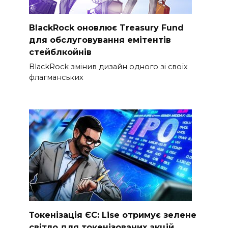
BlackRock оновлює Treasury Fund
для обслуговування емітентів
стейблкойнів
BlackRock змінив дизайн одного зі своїх
флагманських
Токенізація ЄС: Lise отримує зелене
світло для токенізованих акцій