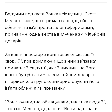
Ведучий подкаста Вовка всіх вулиць Скотт
Мелкер каже, що отримав слово, що його
обличчя та ім’я представлені аферистами,
принаймні одна жертва вилучена з 4 мільйонів
доларів.
23 квітня інвестор з криптовалют сказав: “Я
хворий”, повідомляючи, що з ним зв’язався
приватний слідчий, який виявив, що його
клієнт був убраним на 4 мільйони доларів
нігерійською групою, використовуючи його
ім’я та обличчя як приманку.
“Вони, очевидно, обмацували декілька людей”,
– сказав Мелкер, додавши: “Вони надіслали