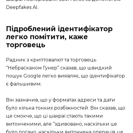
Deepfakes AI.
Підроблений ідентифікатор
легко помітити, каже
торговець
Радник з криптовалют та торговець
“Небрасканом Гунер” сказав, що швидкий
пошук Google легко виявляє, що ідентифікатор
є фальшивим.
Він зазначив, що у форматах адреси та дати
було кілька тонких розбіжностей. Він сказав, що
це смокче, що ці шахраї стають такими
витонченими, але “здивовано, наскільки це
було погано, наскільки витончена операція це