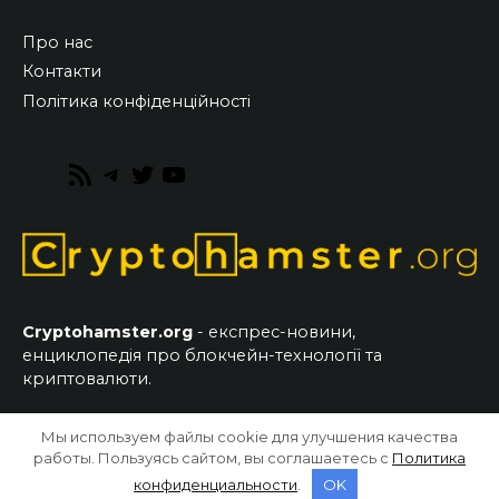
Про нас
Контакти
Політика конфіденційності
RSS
Telegram
Twitter
YouTube
Feed
Cryptohamster.org
- експрес-новини,
енциклопедія про блокчейн-технології та
криптовалюти.
Мы используем файлы cookie для улучшения качества
© 2026 CryptoHamster.org
работы. Пользуясь сайтом, вы соглашаетесь с
Политика
конфиденциальности
.
OK