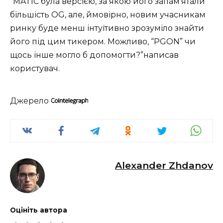
“MATIC була версією, за якою його запам’ятали
більшість OG, але, ймовірно, новим учасникам
ринку буде менш інтуїтивно зрозуміло знайти
його під цим тикером. Можливо, “PGON” чи
щось інше могло б допомогти?”написав
користувач.
Джерело
Alexander Zhdanov
Оцініть автора