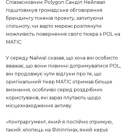
Співзасновник Polygon Сандіп Нейлвал
підштовхнув громадське обговорення
брендингу токенів проекту, запитуючи
спільноту, чи варто мережі розглянути
можливість повернення свого тікера з POL на
MATIC.
У середу Nailwal сказав, що хоча він особисто
вважає, що вони повинні дотримуватися POL,
він продовжує чути відгуки про те, що
оригінальний тікер MATIC отримав більше
визнання, особливо серед роздрібних
користувачів, які зараз плутають щодо
місцезнаходження активу.
«Контраргумент, який я постійно отримую,
такий: хлопець на Філіппінах, який керує