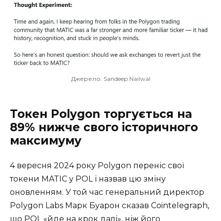
Джерело: Sandeep Nailwal
Токен Polygon торгується на
89% нижче свого історичного
максимуму
4 вересня 2024 року Polygon переніс свої
токени MATIC у POL і назвав цю зміну
оновленням. У той час генеральний директор
Polygon Labs Марк Буарон сказав Cointelegraph,
що POL «йде на крок далі», ніж його