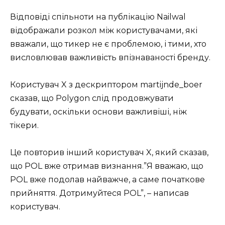
Відповіді спільноти на публікацію Nailwal
відображали розкол між користувачами, які
вважали, що тикер не є проблемою, і тими, хто
висловлював важливість впізнаваності бренду.
Користувач X з дескриптором martijnde_boer
сказав, що Polygon слід продовжувати
будувати, оскільки основи важливіші, ніж
тікери.
Це повторив інший користувач X, який сказав,
що POL вже отримав визнання.”Я вважаю, що
POL вже подолав найважче, а саме початкове
прийняття. Дотримуйтеся POL”, – написав
користувач.