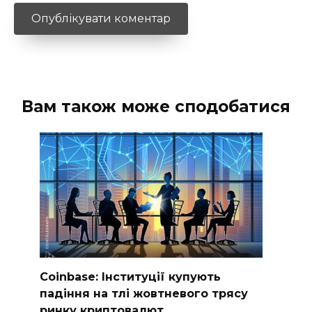
Вам також може сподобатися
Coinbase: Інституції купують
падіння на тлі жовтневого трясу
ринку криптовалют