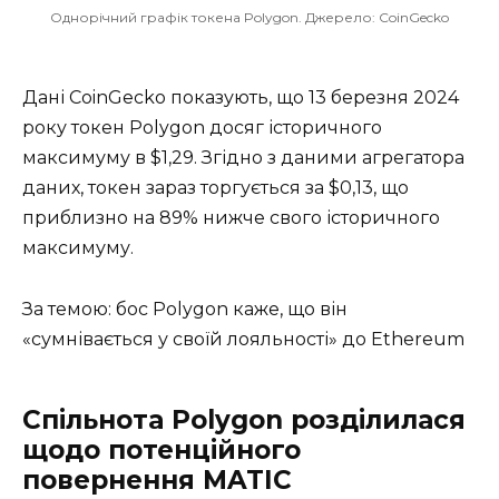
Однорічний графік токена Polygon. Джерело: CoinGecko
Дані CoinGecko показують, що 13 березня 2024
року токен Polygon досяг історичного
максимуму в $1,29. Згідно з даними агрегатора
даних, токен зараз торгується за $0,13, що
приблизно на 89% нижче свого історичного
максимуму.
За темою: бос Polygon каже, що він
«сумнівається у своїй лояльності» до Ethereum
Спільнота Polygon розділилася
щодо потенційного
повернення MATIC