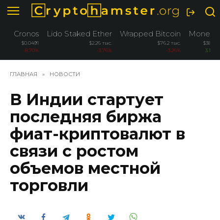
Перейти
к
содержанию
Cronos
Lido Staked Ether
Wrapped Bitcoin
Monero
$0.0491
$2.26 тыс.
$76.2 тыс.
$382.6
-8.70%
-3.76%
-3.26%
3.10%
ГЛАВНАЯ
»
НОВОСТИ
В Индии стартует
последняя биржа
фиат-криптовалют в
связи с ростом
объемов местной
торговли