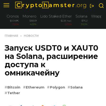
Перейти
к
содержанию
Cronos
Monero
Lido Staked Ether
Solana
Wrapped
$0.0496
$383.9
$2.26 тыс.
$76.2
-7.50%
4.00%
-3.76%
3.60%
ГЛАВНАЯ
»
НОВОСТИ
Запуск USDT0 и XAUT0
на Solana, расширение
доступа к
омникачейну
Bitcoin
Ethereum
Polygon
Solana
Tether