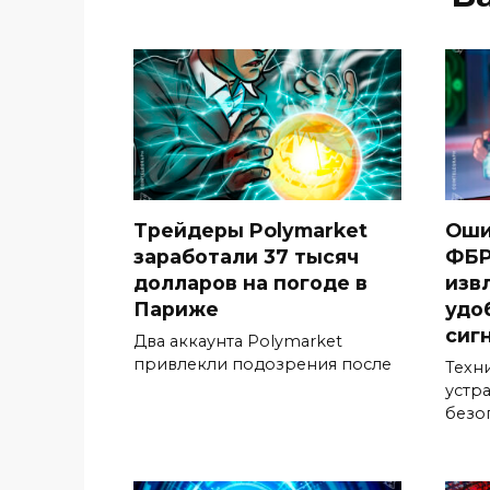
Трейдеры Polymarket
Оши
заработали 37 тысяч
ФБР
долларов на погоде в
изв
Париже
удо
сиг
Два аккаунта Polymarket
привлекли подозрения после
Техн
устр
безо