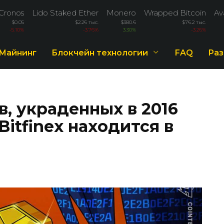
Cronos
Lido Staked Ether
Monero
Wrapped Bitcoin
Av
$0.05
$2.26 тыс.
$380.6
$76.2 тыс.
-5.10%
-3.76%
3.30%
-3.26%
Майнинг
Блокчейн технологии
FAQ
Раз
в, украденных в 2016
Bitfinex находится в