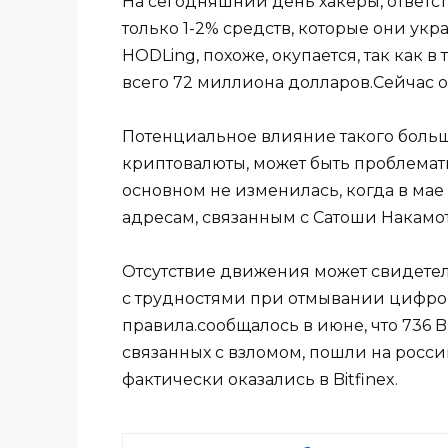
На сегодняшний день хакеры, ответст
только 1-2% средств, которые они укра
HODLing, похоже, окупается, так как в
всего 72 миллиона долларов.Сейчас о
Потенциальное влияние такого больш
криптовалюты, может быть проблемат
основном не изменилась, когда в мае
адресам, связанным с Сатоши Накамот
Отсутствие движения может свидетель
с трудностями при отмывании цифров
правила.сообщалось в июне, что 736 
связанных с взломом, пошли на росс
фактически оказались в Bitfinex.