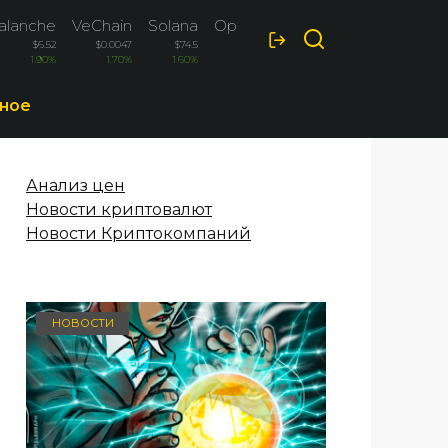
alanche
VeChain
Solana
Optimism
$6.52
$0.0047
$74.5
$0.0872
1.90%
1.70%
1.60%
-1.50%
ное
Анализ цен
Новости криптовалют
Новости Криптокомпаний
НОВОСТИ