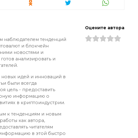
Оцените автора
ым наблюдателем тенденций
птовалют и блокчейн
дними новостями и
 готов анализировать и
ателей.
х новых идей и инноваций в
тьи были всегда
оя цель - предоставить
ерную информацию о
витиях в криптоиндустрии.
ным к тенденциям и новым
работы как автора,
едоставлять читателям
 информацию в этой быстро