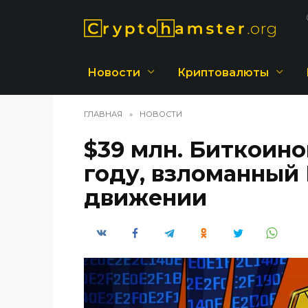
Перейти
к
содержанию
Новости
Криптовалюты
ГЛАВНАЯ
»
НОВОСТИ
$39 млн. Биткоино
году, взломанный 
движении