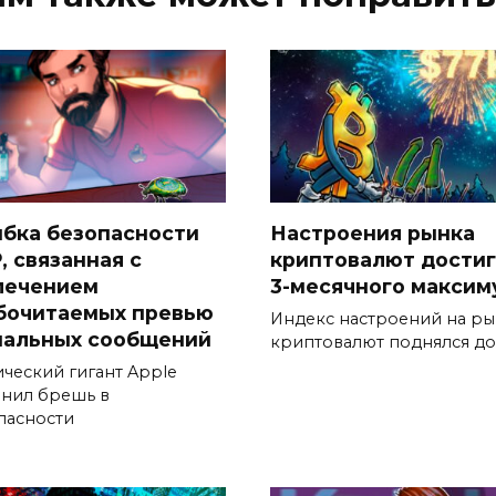
бка безопасности
Настроения рынка
, связанная с
криптовалют дости
лечением
3-месячного максим
бочитаемых превью
Индекс настроений на р
нальных сообщений
криптовалют поднялся до
ический гигант Apple
анил брешь в
пасности