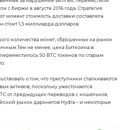
венные за нарушение Bitfinex, переместили
ли с биржи в августе 2016 года. Стратегия
 тот момент стоимость доставки составляла
н стоит 1,3 миллиарда долларов.
ого количества монет, сброшенных на рынок
ичным.Тем не менее, цена Биткоина в
 переместилось 50 BTC токенов по старым
о.
ствовать о том, что преступники сталкиваются
ых активов, поскольку ужесточаются
BTC от предыдущих переводов с кошельков,
ийский рынок даркнетов Hydra – и некоторые