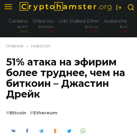
Перейти
к
содержанию
Cardano
Shiba Inu
Lido Staked Ether
Avalanche
W
$0.2017
$0.000005
$2.26 тыс.
$6.42
5.50%
-5.10%
-3.76%
-3.70%
ГЛАВНАЯ
»
НОВОСТИ
51% атака на эфирим
более труднее, чем на
биткоин – Джастин
Дрейк
Bitcoin
Ethereum