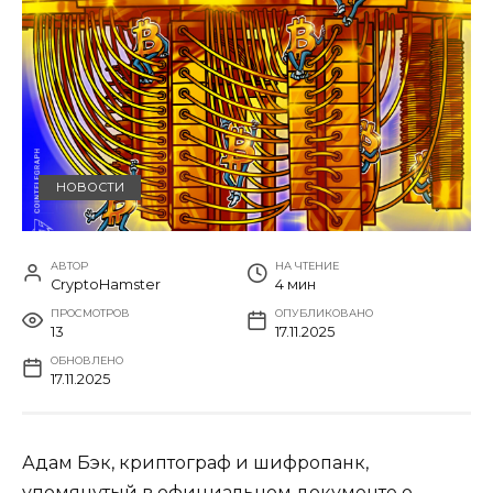
НОВОСТИ
АВТОР
НА ЧТЕНИЕ
CryptoHamster
4 мин
ПРОСМОТРОВ
ОПУБЛИКОВАНО
13
17.11.2025
ОБНОВЛЕНО
17.11.2025
Адам Бэк, криптограф и шифропанк,
упомянутый в официальном документе о