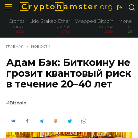
Перейти
к
содержанию
Cronos
Lido Staked Ether
Wrapped Bitcoin
Monero
$0.0485
$2.26 тыс.
$76.2 тыс.
$381.6
-8.90%
-3.76%
-3.26%
2.90%
ГЛАВНАЯ
»
НОВОСТИ
Адам Бэк: Биткоину не
грозит квантовый риск
в течение 20–40 лет
Bitcoin