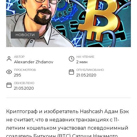
НОВОСТИ
АВТОР
НА ЧТЕНИЕ
Alexander Zhdanov
2 мин
ПРОСМОТРОВ
ОПУБЛИКОВАНО
295
21.05.2020
ОБНОВЛЕНО
21.05.2020
Криптограф и изобретатель Hashcash Адам Бэк
не считает, что в недавних транзакциях с 11-
летним кошельком участвовал псевдонимный
создатель Биткоин (BTC) Сатоши Накамото.