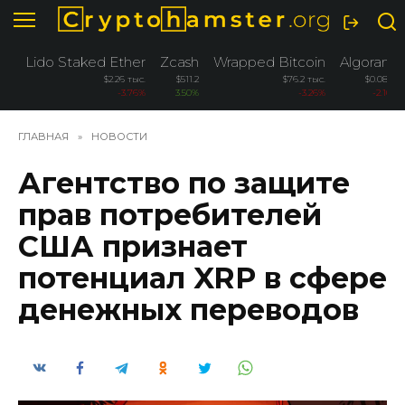
Перейти
к
содержанию
Lido Staked Ether
Zcash
Wrapped Bitcoin
Algorand
$2.26 тыс.
$511.2
$76.2 тыс.
$0.0886
-3.76%
3.50%
-3.26%
-2.10%
ГЛАВНАЯ
»
НОВОСТИ
Агентство по защите
прав потребителей
США признает
потенциал XRP в сфере
денежных переводов