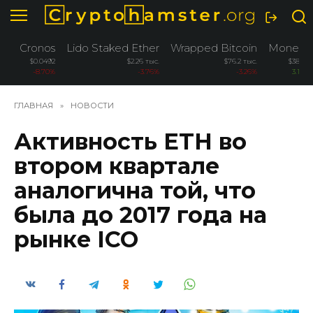
Перейти
к
содержанию
Cronos
Lido Staked Ether
Wrapped Bitcoin
Monero
$0.0492
$2.26 тыс.
$76.2 тыс.
$384.8
-8.70%
-3.76%
-3.26%
3.10%
ГЛАВНАЯ
»
НОВОСТИ
Активность ETH во
втором квартале
аналогична той, что
была до 2017 года на
рынке ICO