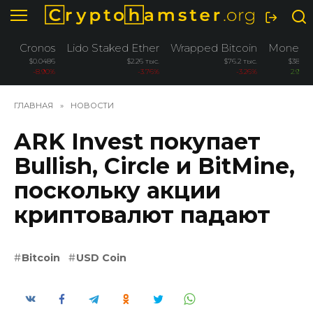
Перейти
к
содержанию
Cronos
Lido Staked Ether
Wrapped Bitcoin
Monero
$0.0486
$2.26 тыс.
$76.2 тыс.
$380.6
-8.90%
-3.76%
-3.26%
2.90%
ГЛАВНАЯ
»
НОВОСТИ
ARK Invest покупает
Bullish, Circle и BitMine,
поскольку акции
криптовалют падают
Bitcoin
USD Coin