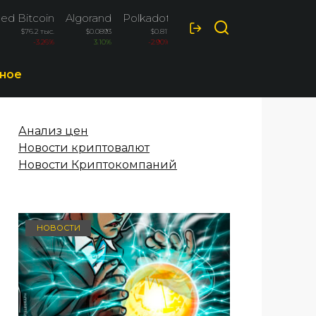
ed Bitcoin
Algorand
Polkadot
Ripple
$76.2 тыс.
$0.0893
$0.811
$1.02
-3.26%
3.10%
-2.90%
-2.10%
ное
Анализ цен
Новости криптовалют
Новости Криптокомпаний
НОВОСТИ