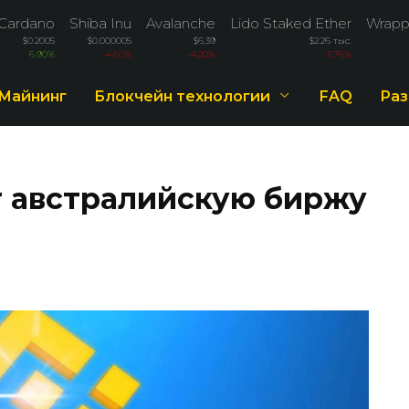
Cardano
Shiba Inu
Avalanche
Lido Staked Ether
Wrapp
$0.2005
$0.000005
$6.39
$2.26 тыс.
6.90%
-4.60%
-4.20%
-3.76%
Майнинг
Блокчейн технологии
FAQ
Раз
т австралийскую биржу