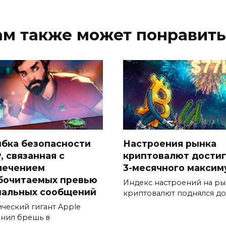
ам также может понравить
бка безопасности
Настроения рынка
, связанная с
криптовалют дости
лечением
3-месячного максим
бочитаемых превью
Индекс настроений на р
нальных сообщений
криптовалют поднялся до
ический гигант Apple
анил брешь в