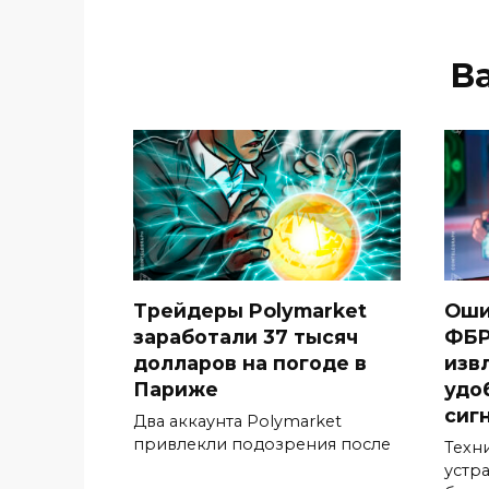
В
Трейдеры Polymarket
Оши
заработали 37 тысяч
ФБР
долларов на погоде в
изв
Париже
удо
сиг
Два аккаунта Polymarket
привлекли подозрения после
Техн
устр