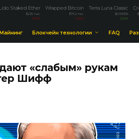
Lido Staked Ether
Wrapped Bitcoin
Terra Luna Classic
Cr
$2.26 тыс.
$76.2 тыс.
$0.00005
-3.76%
-3.26%
2.50%
Майнинг
Блокчейн технологии
FAQ
Раз
дают «слабым» рукам
итер Шифф