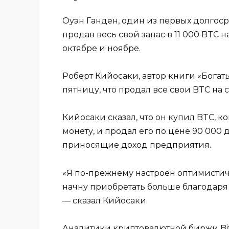
Оуэн Ганден, один из первых долгос
продав весь свой запас в 11 000 BTC 
октябре и ноябре.
Роберт Кийосаки, автор книги «Богат
пятницу, что продал все свои BTC на 
Кийосаки сказал, что он купил BTC, к
монету, и продал его по цене 90 000 
приносящие доход предприятия.
«Я по-прежнему настроен оптимисти
начну приобретать больше благодаря
— сказал Кийосаки.
Аналитики криптовалютной биржи Bit