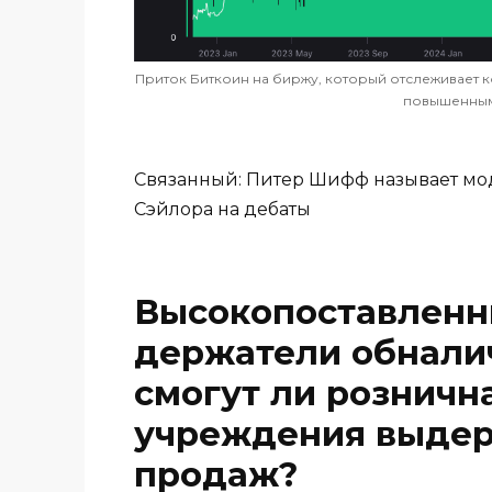
Приток Биткоин на биржу, который отслеживает к
повышенным.
Связанный: Питер Шифф называет мо
Сэйлора на дебаты
Высокопоставленн
держатели обналич
смогут ли рознична
учреждения выдер
продаж?