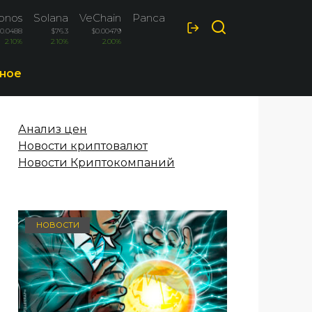
onos
Solana
VeChain
PancakeSwap
Optimism
$0.0488
$76.3
$0.00479
$1.44
$0.0884
2.10%
2.10%
2.00%
1.80%
1.70%
ное
Анализ цен
Новости криптовалют
Новости Криптокомпаний
НОВОСТИ