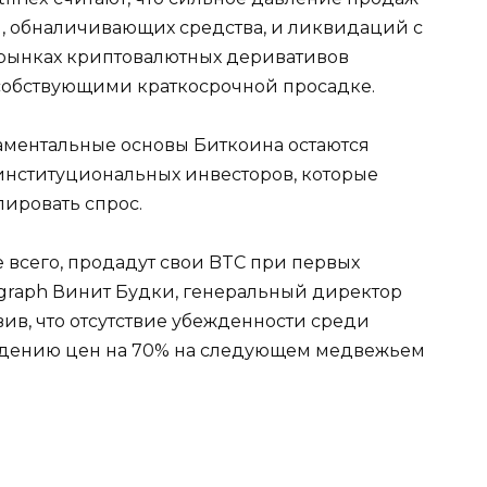
, обналичивающих средства, и ликвидаций с
 рынках криптовалютных деривативов
собствующими краткосрочной просадке.
даментальные основы Биткоина остаются
нституциональных инвесторов, которые
лировать спрос.
 всего, продадут свои BTC при первых
egraph Винит Будки, генеральный директор
вив, что отсутствие убежденности среди
адению цен на 70% на следующем медвежьем