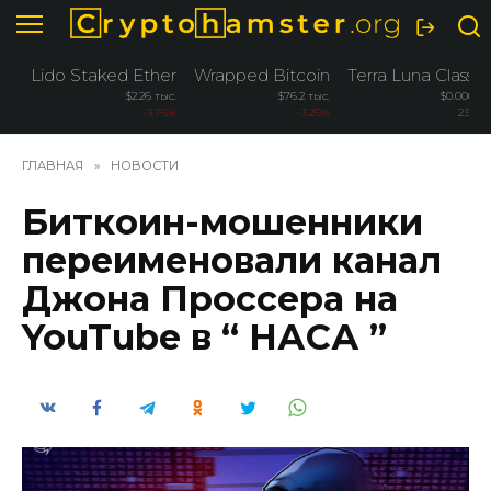
Перейти
к
содержанию
Lido Staked Ether
Wrapped Bitcoin
Terra Luna Classic
$2.26 тыс.
$76.2 тыс.
$0.00005
-3.76%
-3.26%
2.50%
ГЛАВНАЯ
»
НОВОСТИ
Биткоин-мошенники
переименовали канал
Джона Проссера на
YouTube в “ НАСА ”