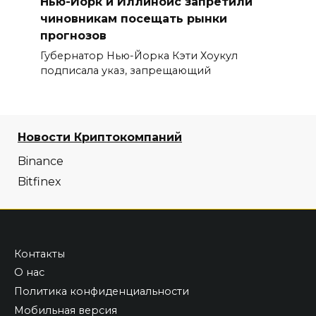
Нью-Йорк и Иллинойс запретили
чиновникам посещать рынки
прогнозов
Губернатор Нью-Йорка Кэти Хоукул
подписала указ, запрещающий
Новости Криптокомпаний
Binance
Bitfinex
Контакты
О нас
Политика конфиденциальности
Мобильная версия