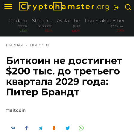
Перейти
к
содержанию
Cardano
Shiba Inu
Avalanche
Lido Staked Ether
W
$0.202
$0.000005
$6.43
$2.26 тыс.
7.10%
-4.50%
-3.80%
-3.76%
ГЛАВНАЯ
»
НОВОСТИ
Биткоин не достигнет
$200 тыс. до третьего
квартала 2029 года:
Питер Брандт
Bitcoin