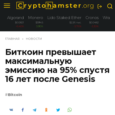
Перейти
к
содержанию
Algorand
Monero
Lido Staked Ether
Cronos
Wrapp
$0.0821
$394.5
$2.26 тыс.
$0.0482
-6.40%
3.90%
-3.76%
-3.30%
ГЛАВНАЯ
»
НОВОСТИ
Биткоин превышает
максимальную
эмиссию на 95% спустя
16 лет после Genesis
Bitcoin